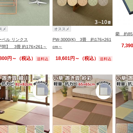
スメ
オススメ
藺 約85
ーベル リンクス
PW-3000(K) 3畳 約176×261
7,3
間】 3畳 約176×261～
cm～
,800円～（税込）
18,601円～（税込）
送料込
送料込