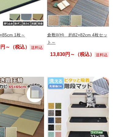
×85cm 1枚～
倉敷II(H) 約82×82cm 4枚セッ
ト～
90円～（税込）
送料込
13,830円～（税込）
送料込