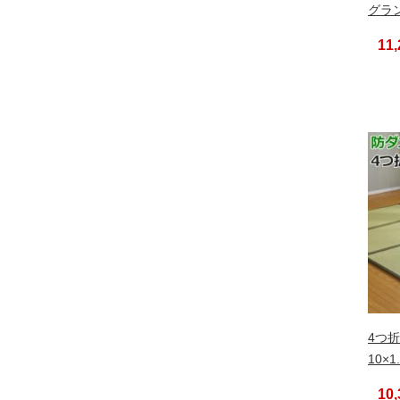
グラン
11
4つ折
10×1
10