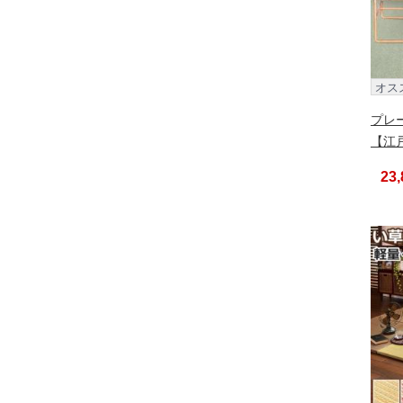
オス
プレ
【江戸
23