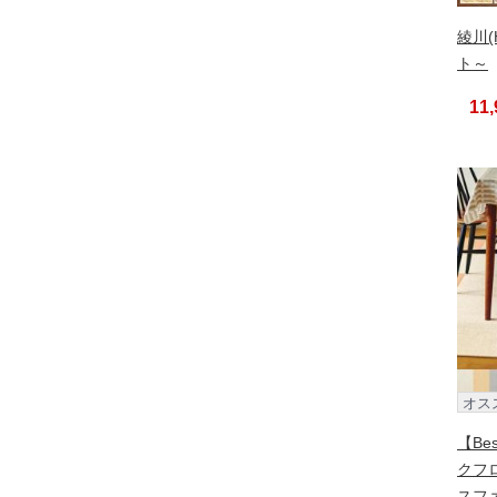
綾川(
ト～
11
オス
【Be
クフ
スフ