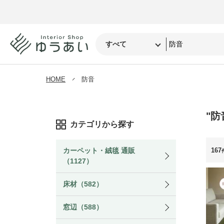
HOME
防音
"防
カテゴリから探す
167
カーペット・絨毯 通販
（1127）
床材（582）
窓辺（588）