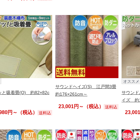
オススメ
サウンドヘイズ(S) 江戸間3畳
と吸着畳(O) 約82×82c
サウンド
約176×261cm～
イズ 約1
23,001円～（税込）
送料込
,980円～（税込）
23,0
送料込