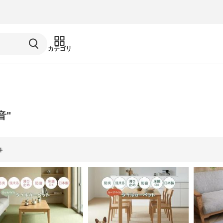
カテゴリ
音"
件