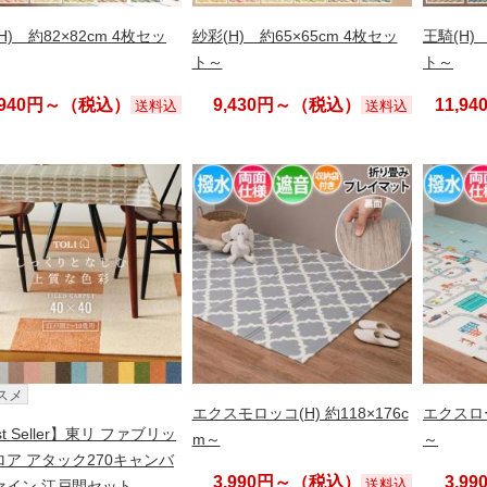
H) 約82×82cm 4枚セッ
紗彩(H) 約65×65cm 4枚セッ
王騎(H)
ト～
ト～
,940円～（税込）
9,430円～（税込）
11,9
送料込
送料込
スメ
エクスモロッコ(H) 約118×176c
エクスロー
st Seller】東リ ファブリッ
m～
～
ロア アタック270キャンバ
3,990円～（税込）
3,9
送料込
ァイン 江戸間セット