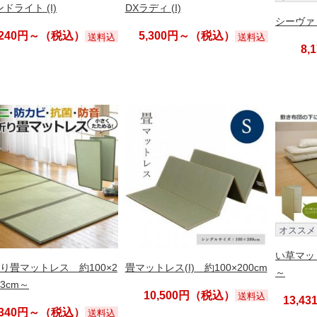
ドライト (I)
DXラディ (I)
シーヴァ 約
,240円～（税込）
5,300円～（税込）
送料込
送料込
8
オススメ
い草マット
り畳マットレス 約100×2
畳マットレス(I) 約100×200cm
～
.3cm～
10,500円（税込）
送料込
13,4
,340円～（税込）
送料込