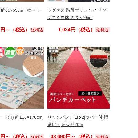
 約65×65cm 4枚セッ
ラグタス 階段マット ワイド て
くてく肉球 約22×70cm
40円～（税込）
1,034円（税込）
送料込
送料込
ド(H) 約118×176cm
リックパンチ LR-2|ラバー付|幅
選択可|反売り20m
90円～（税込）
43,690円～（税込）
送料込
送料込