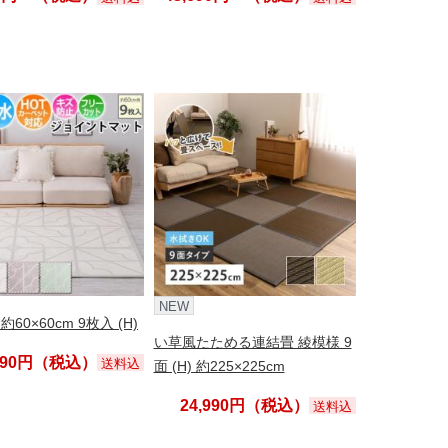
NEW
60×60cm 9枚入 (H)
い草風たためる連結畳 綾模様 9
,990円（税込）
送料込
面 (H) 約225×225cm
24,990円（税込）
送料込