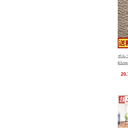
ポルコ
61c
20