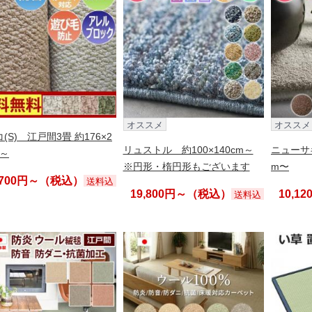
オススメ
オススメ
(S) 江戸間3畳 約176×2
リュストル 約100×140cm～
ニューサキ
m～
※円形・楕円形もございます
m〜
,700円～（税込）
送料込
19,800円～（税込）
10,1
送料込