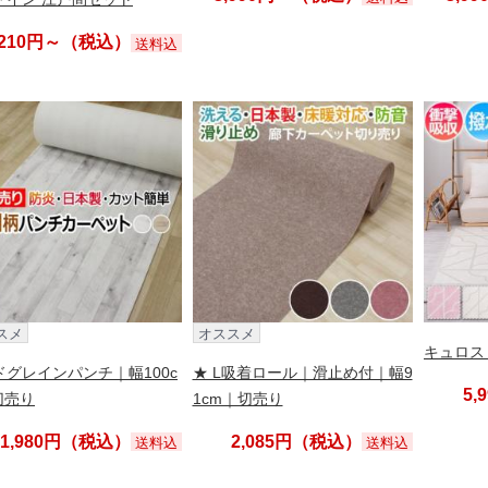
,210円～（税込）
送料込
スメ
オススメ
キュロス 約
ドグレインパンチ｜幅100c
★ L吸着ロール｜滑止め付｜幅9
5
切売り
1cm｜切売り
1,980円（税込）
2,085円（税込）
送料込
送料込