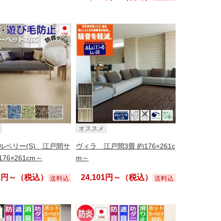
オススメ
ルベリー(S) 江戸間サ
ヴィラ 江戸間3畳 約176×261c
76×261cm～
m～
01円～（税込）
24,101円～（税込）
送料込
送料込