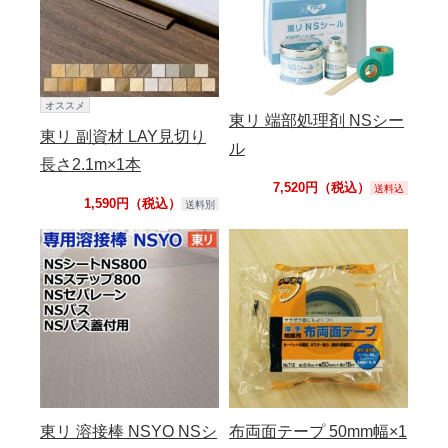
オススメ
東リ 端部処理剤 NSシー
東リ 副資材 LAY見切り
ル
長さ2.1m×1本
7,520円（税込）
送料込
1,590円（税込）
送料別
東リ 溶接棒 NSYO NSシ
布両面テープ 50mm幅×1