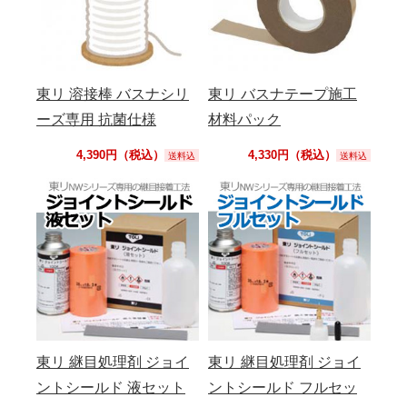
東リ 溶接棒 バスナシリ
東リ バスナテープ施工
ーズ専用 抗菌仕様
材料パック
4,390円（税込）
4,330円（税込）
送料込
送料込
東リ 継目処理剤 ジョイ
東リ 継目処理剤 ジョイ
ントシールド 液セット
ントシールド フルセッ