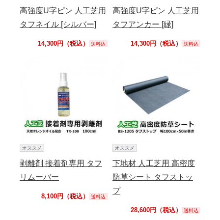
高強度U字ピン 人工芝用
高強度U字ピン 人工芝用
タフネイル [シルバー]
タフアンカー [緑]
14,300円（税込）
14,300円（税込）
送料込
送料込
オススメ
オススメ
剥離剤 接着剤専用 タフ
下地材 人工芝用 高密度
リムーバー
防草シート タフストッ
プ
8,100円（税込）
送料込
28,600円（税込）
送料込