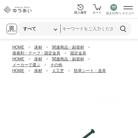
購入履歴
カート
法人の方へ
メニュー
カテゴリ
HOME
床材
関連商品・副資材
接着剤・テープ・固定金具
固定金具
HOME
床材
関連商品・副資材
メーカーで選ぶ
その他
HOME
床材
人工芝
防草シート・道具