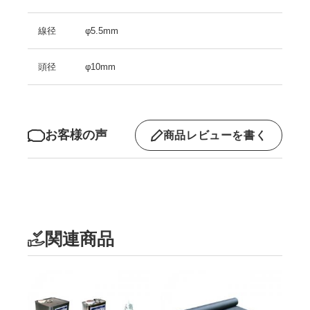
線径
φ5.5mm
頭径
φ10mm
お客様の声
商品レビューを書く
関連商品