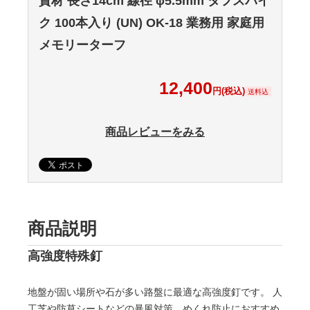
資材 長さ14cm 線径 φ5.5mm タフスパイ
ク 100本入り (UN) OK-18 業務用 家庭用
メモリーターフ
12,400
円(税込)
送料込
商品レビューをみる
商品説明
高強度特殊釘
地盤が固い場所や石が多い路盤に最適な高強度釘です。 人
工芝や防草シートなどの暴風対策、めくれ防止におすすめ