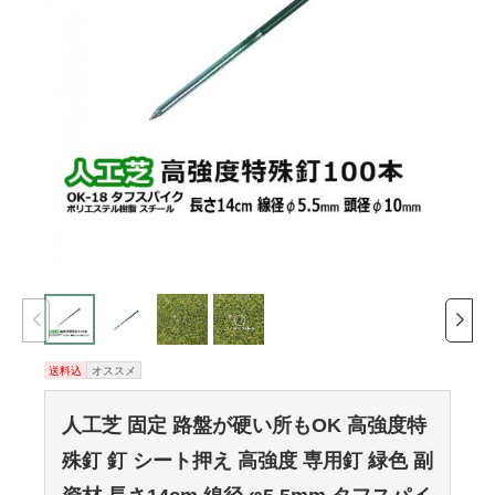
送料込
オススメ
人工芝 固定 路盤が硬い所もOK 高強度特
殊釘 釘 シート押え 高強度 専用釘 緑色 副