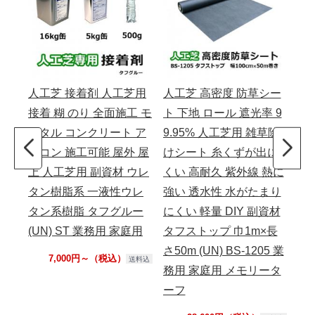
人工芝 接着剤 人工芝用
人工芝 高密度 防草シー
人
接着 糊 のり 全面施工 モ
ト 下地 ロール 遮光率 9
ロー
ルタル コンクリート ア
9.95% 人工芝用 雑草除
m 
スコン 施工可能 屋外 屋
けシート 糸くずが出に
ー
上 人工芝用 副資材 ウレ
くい 高耐久 紫外線 熱に
室内
タン樹脂系 一液性ウレ
強い 透水性 水がたまり
メモ
タン系樹脂 タフグルー
にくい 軽量 DIY 副資材
N)
(UN) ST 業務用 家庭用
タフストップ 巾1m×長
さ50m (UN) BS-1205 業
7,000円～（税込）
送料込
務用 家庭用 メモリータ
ーフ