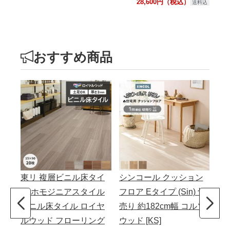
28,600円（税込）
送料込
おすすめ商品
東リ 複層ビニル床タイ
シンコール クッション
サ
ル ホモジニアスタイル
フロア Eタイプ (Sin) 切
ロ
ビニル床タイル ロイヤ
売り 約182cm幅 コルソ
フロ
ルウッド フローリング
ウッド [KS]
約1