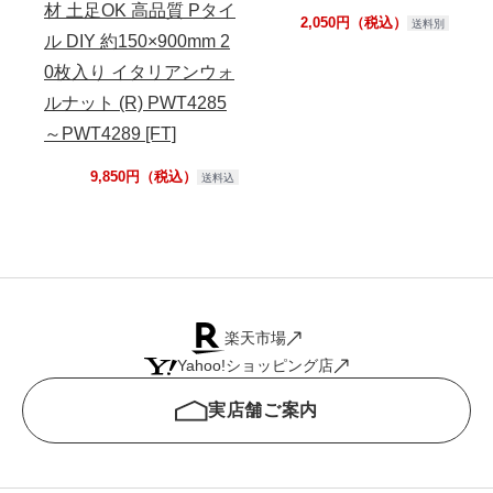
材 土足OK 高品質 Pタイ
HM
2,050円（税込）
送料別
ル DIY 約150×900mm 2
モル
0枚入り イタリアンウォ
ルナット (R) PWT4285
～PWT4289 [FT]
9,850円（税込）
送料込
楽天市場
Yahoo!ショッピング店
実店舗ご案内