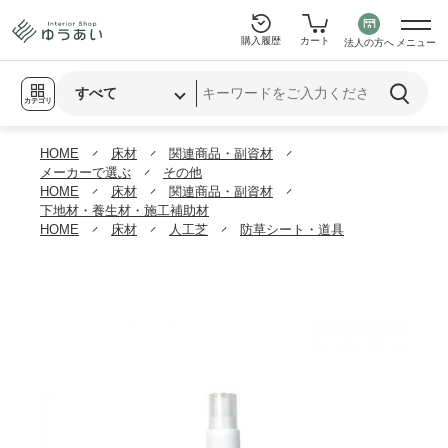
購入履歴
カート
法人の方へ
メニュー
カテゴリ
HOME
床材
関連商品・副資材
メーカーで選ぶ
その他
HOME
床材
関連商品・副資材
下地材・養生材・施工補助材
HOME
床材
人工芝
防草シート・道具