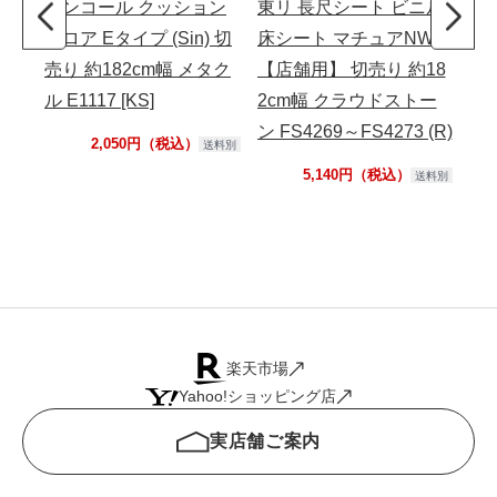
シンコール クッション
東リ 長尺シート ビニル
シ
フロア Eタイプ (Sin) 切
床シート マチュアNW
フ
売り 約182cm幅 メタク
【店舗用】 切売り 約18
K】
ル E1117 [KS]
2cm幅 クラウドストー
り 
ン FS4269～FS4273 (R)
ン 
2,050円（税込）
送料別
5,140円（税込）
送料別
楽天市場
Yahoo!ショッピング店
実店舗ご案内