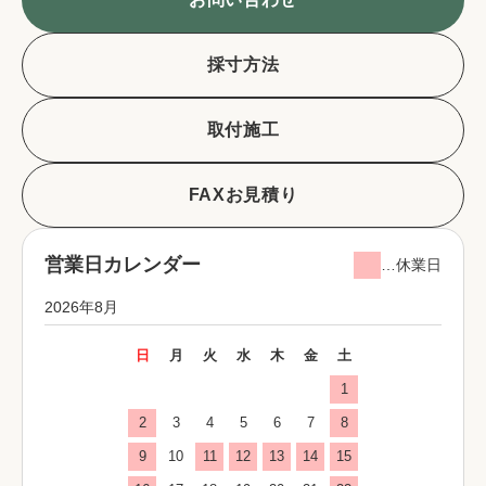
採寸方法
取付施工
FAXお見積り
営業日カレンダー
…休業日
2026年8月
日
月
火
水
木
金
土
1
2
3
4
5
6
7
8
9
10
11
12
13
14
15