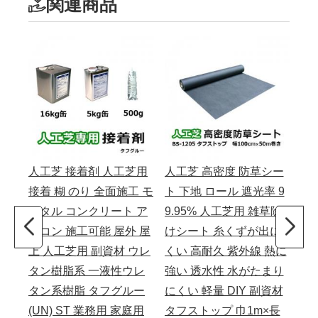
関連商品
人工芝 接着剤 人工芝用
人工芝 高密度 防草シー
人
接着 糊 のり 全面施工 モ
ト 下地 ロール 遮光率 9
ロー
ルタル コンクリート ア
9.95% 人工芝用 雑草除
m 
スコン 施工可能 屋外 屋
けシート 糸くずが出に
ー
上 人工芝用 副資材 ウレ
くい 高耐久 紫外線 熱に
室内
タン樹脂系 一液性ウレ
強い 透水性 水がたまり
メモ
タン系樹脂 タフグルー
にくい 軽量 DIY 副資材
N)
(UN) ST 業務用 家庭用
タフストップ 巾1m×長