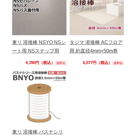
東リ 溶接棒 NSYO NSシ
タジマ 溶接棒 ACフロア
ート用 NSステップ用
用 約直径4mm×50m巻
4,390円（税込）
6,077円（税込）
送料込
送料込
東リ 溶接棒 バスナシリ