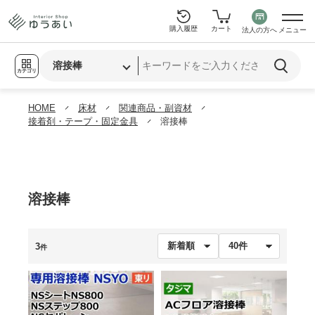
購入履歴
カート
法人の方へ
メニュー
カテゴリ
HOME
床材
関連商品・副資材
接着剤・テープ・固定金具
溶接棒
溶接棒
3
件