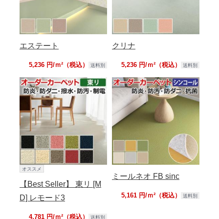
エステート
クリナ
5,236 円/ｍ²（税込）
5,236 円/ｍ²（税込）
送料別
送料別
オススメ
ミールネオ FB sinc
【Best Seller】 東リ [M
5,161 円/ｍ²（税込）
送料別
D] レモード3
4,781 円/ｍ²（税込）
送料別