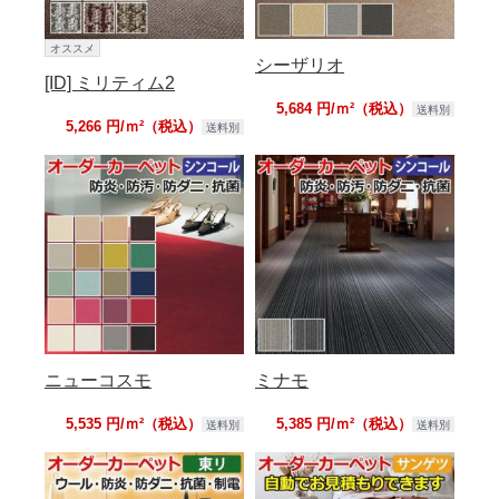
オススメ
シーザリオ
[ID] ミリティム2
5,684 円/ｍ²（税込）
送料別
5,266 円/ｍ²（税込）
送料別
ニューコスモ
ミナモ
5,535 円/ｍ²（税込）
5,385 円/ｍ²（税込）
送料別
送料別