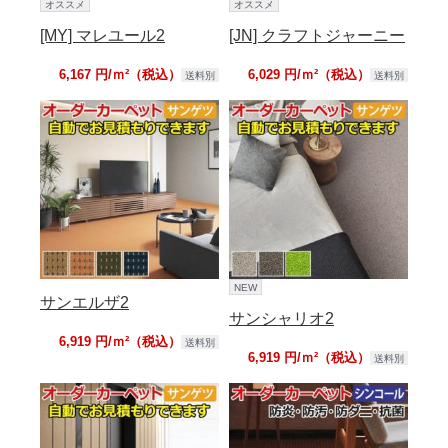
オススメ
オススメ
[MY] マレユール2
[JN] クラフトジャーニー
6,167 円/ｍ²（税込）
6,029 円/ｍ²（税込）
送料別
送料別
NEW
サンエルザ2
サンシャリオ2
6,919 円/ｍ²（税込）
送料別
6,919 円/ｍ²（税込）
送料別