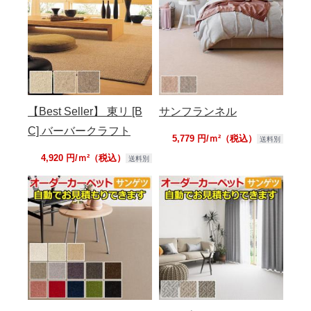
【Best Seller】 東リ [B
サンフランネル
C] バーバークラフト
5,779 円/ｍ²（税込）
送料別
4,920 円/ｍ²（税込）
送料別