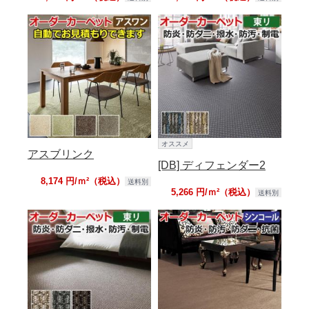
オススメ
アスブリンク
[DB] ディフェンダー2
8,174 円/ｍ²（税込）
送料別
5,266 円/ｍ²（税込）
送料別