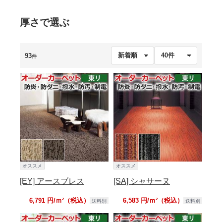
厚さで選ぶ
93
件
オススメ
オススメ
[EY] アースブレス
[SA] シャサーヌ
6,791 円/ｍ²（税込）
6,583 円/ｍ²（税込）
送料別
送料別