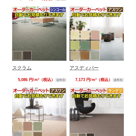
スクラム
アスディパー
5,086 円/ｍ²（税込）
7,173 円/ｍ²（税込）
送料別
送料別