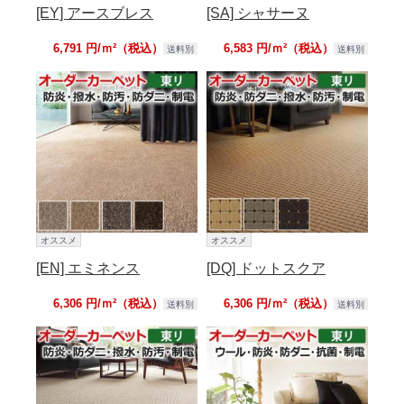
[EY] アースブレス
[SA] シャサーヌ
6,791 円/ｍ²（税込）
6,583 円/ｍ²（税込）
送料別
送料別
オススメ
オススメ
[EN] エミネンス
[DQ] ドットスクア
6,306 円/ｍ²（税込）
6,306 円/ｍ²（税込）
送料別
送料別