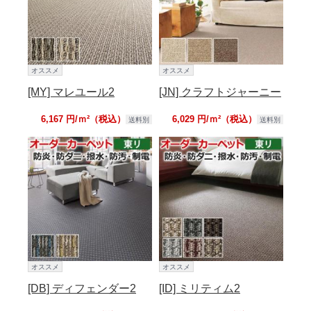
オススメ
オススメ
[MY] マレユール2
[JN] クラフトジャーニー
6,167 円/ｍ²（税込）
6,029 円/ｍ²（税込）
送料別
送料別
オススメ
オススメ
[DB] ディフェンダー2
[ID] ミリティム2