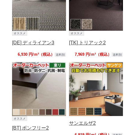
オススメ
オススメ
[DE] ディライアン3
[TK] トリアック2
6,930 円/ｍ²（税込）
7,969 円/ｍ²（税込）
送料別
送料別
オススメ
サンエルザ2
[BT] ボンフリー2
6,919 円/ｍ²（税込）