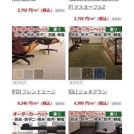
F] マスターフル2
2,702 円/ｍ²（税込）
送料別
2,702 円/ｍ²（税込）
送料別
オススメ
オススメ
[FD] フレンドエージ
[GL] ジェネグラン
8,246 円/ｍ²（税込）
6,999 円/ｍ²（税込）
送料別
送料別