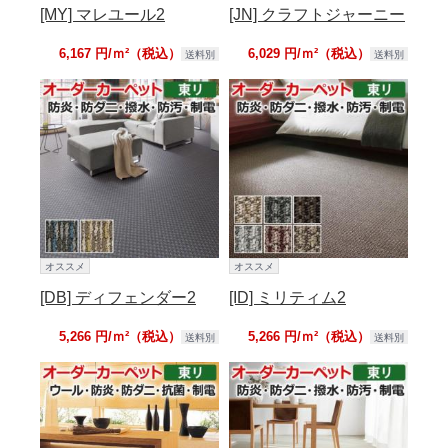
[MY] マレユール2
[JN] クラフトジャーニー
6,167 円/ｍ²（税込）
6,029 円/ｍ²（税込）
送料別
送料別
オススメ
オススメ
[DB] ディフェンダー2
[ID] ミリティム2
5,266 円/ｍ²（税込）
5,266 円/ｍ²（税込）
送料別
送料別