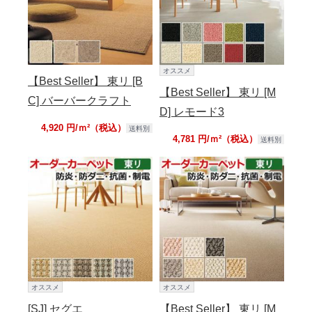
オススメ
【Best Seller】 東リ [B
【Best Seller】 東リ [M
C] バーバークラフト
D] レモード3
4,920 円/ｍ²（税込）
送料別
4,781 円/ｍ²（税込）
送料別
オススメ
オススメ
[SJ] セグエ
【Best Seller】 東リ [M