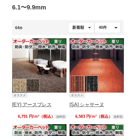
6.1〜9.9mm
64
件
オススメ
オススメ
[EY] アースブレス
[SA] シャサーヌ
6,791 円/ｍ²（税込）
6,583 円/ｍ²（税込）
送料別
送料別