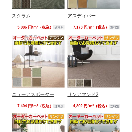
スクラム
アスディパー
5,086 円/ｍ²（税込）
7,173 円/ｍ²（税込）
送料別
送料別
ニューアスポーター
サンアマンド2
7,404 円/ｍ²（税込）
4,802 円/ｍ²（税込）
送料別
送料別