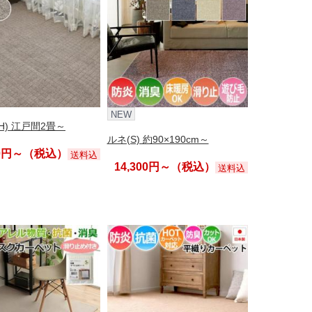
NEW
H) 江戸間2畳～
ルネ(S) 約90×190cm～
60円～（税込）
送料込
14,300円～（税込）
送料込