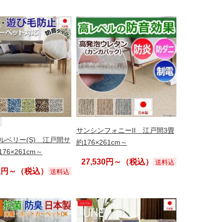
サンシンフォニーII 江戸間3畳
ルベリー(S) 江戸間サ
約176×261cm～
76×261cm～
27,530円～（税込）
送料込
01円～（税込）
送料込