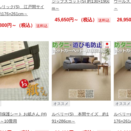
ジップスコット(S) 約130×190c
ウールスノー
ルリック(S) 江戸間サイ
m～
～
176×261cm～
45,650円～（税込）
26,9
送料込
,800円～（税込）
送料込
オススメ
オススメ
保護シート お紙さん (H)
ルベリー(S) 本間サイズ 約1
ルベリー
～10畳用
91×286cm～
176×26