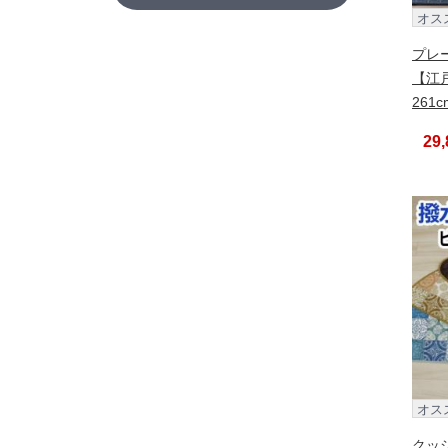
オス
プレ
【江戸
261
29
オス
クッ