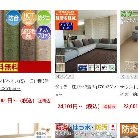
オススメ
オススメ
ンドヘイズ(S) 江戸間3畳
ヴィラ 江戸間3畳 約176×261c
サウンド
6×261cm～
m～
イズ 約1
,001円～（税込）
送料込
24,101円～（税込）
23,0
送料込