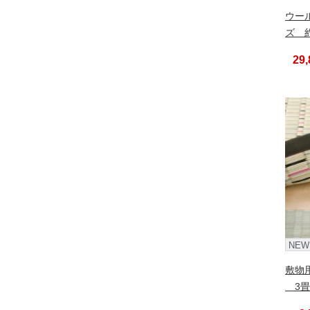
ウー
ズ 約
29
NEW
敷物用
3畳