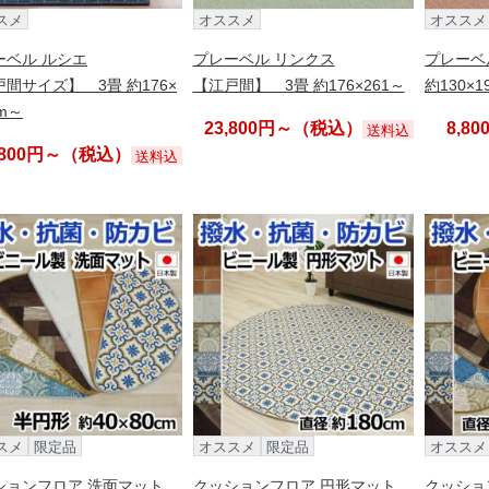
スメ
オススメ
オススメ
ーベル ルシエ
プレーベル リンクス
プレーベ
間サイズ】 3畳 約176×
【江戸間】 3畳 約176×261～
約130×
cm～
23,800円～（税込）
8,8
送料込
,800円～（税込）
送料込
スメ
限定品
オススメ
限定品
オススメ
ションフロア 洗面マット
クッションフロア 円形マット
クッショ