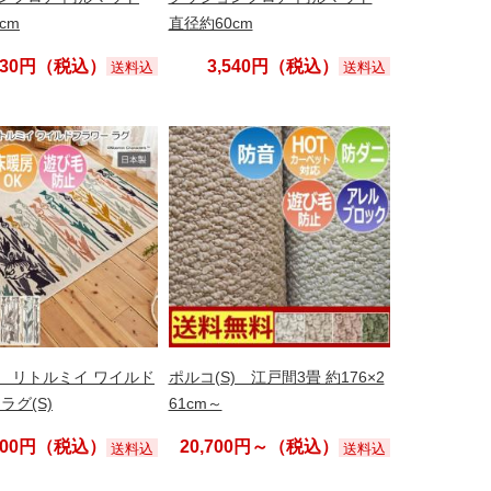
cm
直径約60cm
,230円（税込）
3,540円（税込）
送料込
送料込
 リトルミイ ワイルド
ポルコ(S) 江戸間3畳 約176×2
ラグ(S)
61cm～
,000円（税込）
20,700円～（税込）
送料込
送料込