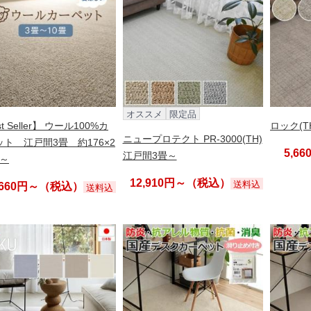
オススメ
限定品
t Seller】 ウール100%カ
ロック(T
ニュープロテクト PR-3000(TH)
ト 江戸間3畳 約176×2
5,6
江戸間3畳～
m～
12,910円～（税込）
送料込
,660円～（税込）
送料込