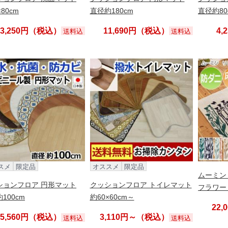
×80cm
直径約180cm
直径約80
3,250円（税込）
11,690円（税込）
4
送料込
送料込
スメ
限定品
オススメ
限定品
ムーミン
ションフロア 円形マット
クッションフロア トイレマット
フラワー 
100cm
約60×60cm～
22
5,560円（税込）
3,110円～（税込）
送料込
送料込