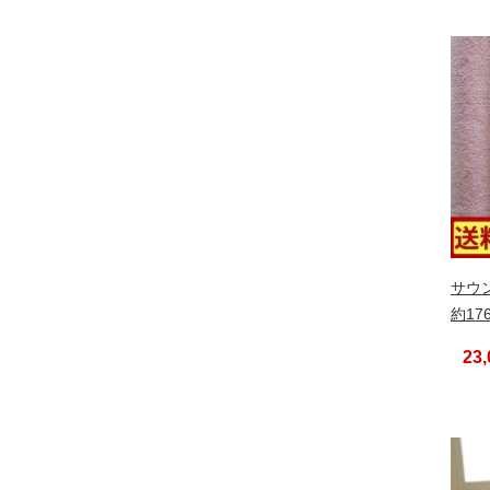
サウ
約17
23