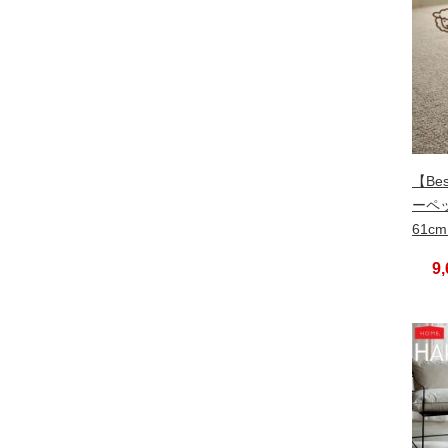
【Bes
ーペッ
61c
9