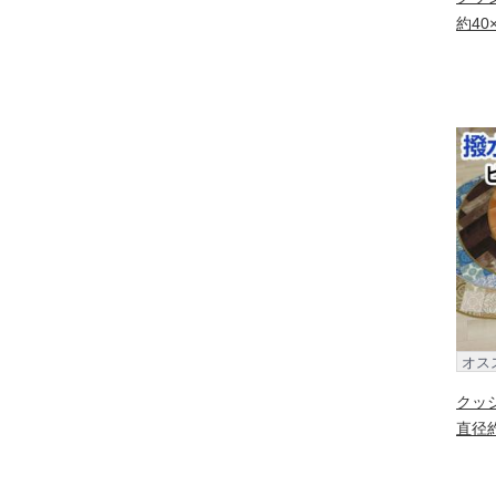
約40
オス
クッ
直径約