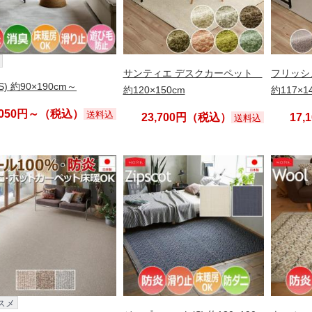
サンティエ デスクカーペット
フリッシ
S) 約90×190cm～
約120×150cm
約117×1
,050円～（税込）
送料込
23,700円（税込）
17
送料込
スメ