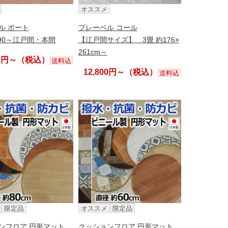
オススメ
ル ポート
プレーベル コール
190～江戸間・本間
【江戸間サイズ】 3畳 約176×
261cm～
00円～（税込）
送料込
12,800円～（税込）
送料込
限定品
オススメ
限定品
ンフロア 円形マット
クッションフロア 円形マット