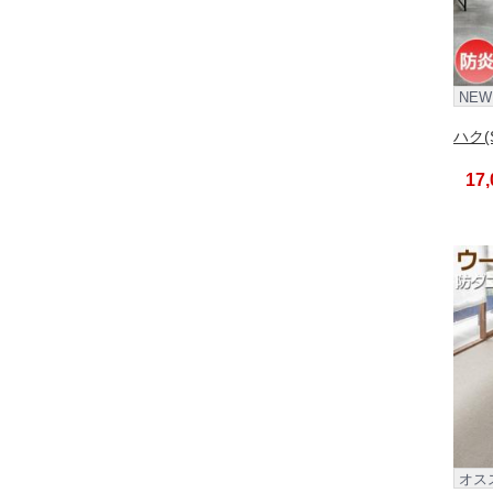
NEW
ハク(
17
オス