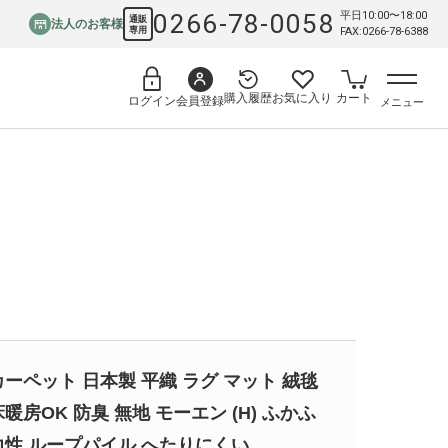
0266-78-0058
平日10:00〜18:00
通販
法人のお客様
専用
FAX:0266-78-6388
購入履歴
お気に入り
カート
会員登録
ログイン
メニュー
カーペット 日本製 平織 ラグ マット 絨毯
床暖房OK 防臭 無地 モーエン (H) ふかふ
力性 ループパイル へたりにくい