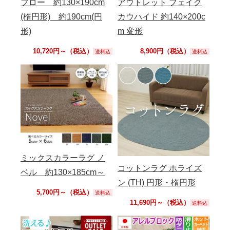
フロー 約130×190cm
アウトレット フェイク
(楕円形) 約190cm(円
カウハイド 約140×200c
形)
m 変形
10,720円～（税込）
8,900円（税込）
送料込
送料込
ミックスカラーラグ ノ
コットンラグ ホライズ
ベル 約130×185cm～
ン (TH) 円形・楕円形
5,700円～（税込）
送料込
11,690円～（税込）
送料込