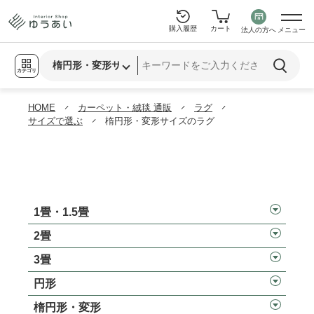
購入履歴
カート
法人の方へ
メニュー
カテゴリ
HOME
カーペット・絨毯 通販
ラグ
サイズで選ぶ
楕円形・変形サイズのラグ
1畳・1.5畳
2畳
3畳
円形
楕円形・変形