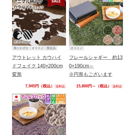
残りわずか
オススメ
限定品
オススメ
アウトレット カウハイ
フレールシャギー 約13
ドフェイク 140×200cm
0×190cm～
変形
※円形もございます
7,945円（税込）
15,800円～（税込）
送料込
送料込