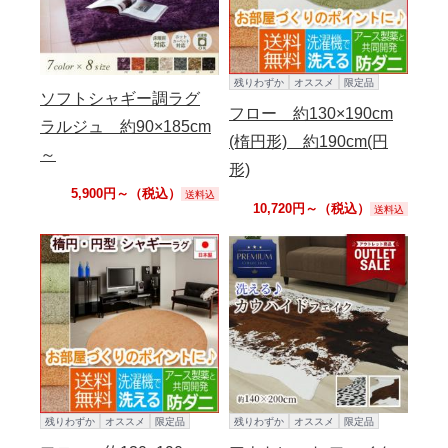
残りわずか
オススメ
限定品
ソフトシャギー調ラグ
フロー 約130×190cm
ラルジュ 約90×185cm
(楕円形) 約190cm(円
～
形)
5,900円～（税込）
送料込
10,720円～（税込）
送料込
残りわずか
オススメ
限定品
残りわずか
オススメ
限定品