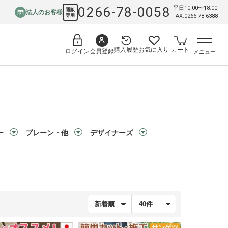
0266-78-0058
平日10:00〜18:00
通販
法人のお客様
専用
FAX:0266-78-6388
購入履歴
お気に入り
カート
会員登録
ログイン
メニュー
ー
プレーン・他
デザイナーズ