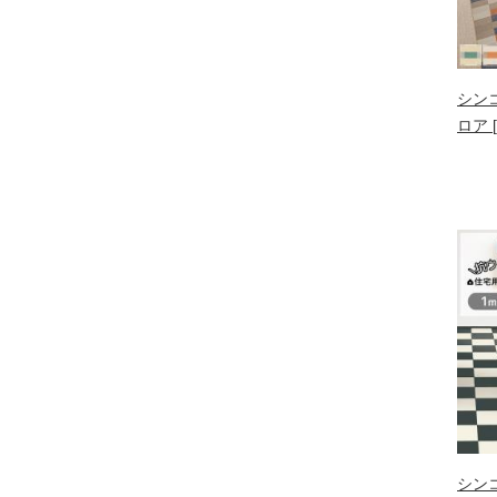
シン
ロア [
シン