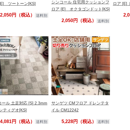
シンコール 住宅用クッションフ
[E] ツートーン[KS]
ロア [E]
ロア [E] オクタゴンドット[KS]
2,050円（税込）
2
送料別
2,050円（税込）
送料別
ール 土足対応 [S] 2.3mm
サンゲツ CMフロア ドレンテタ
ンティグオ[KS]
イル CM12242
4,081円（税込）
5,228円（税込）
送料別
送料別