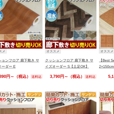
スメ
オススメ
オススメ
ションフロア 廊下敷き サ
クッションフロア 廊下敷き サ
【Best S
オーダー E
イズオーダー S【土足OK】
2×150cm
,890円～（税込）
3,790円～（税込）
5
送料込
送料込