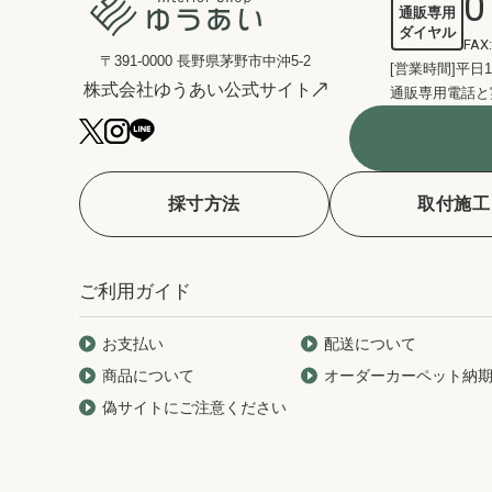
0
通販専用
ダイヤル
FAX:
〒391-0000 長野県茅野市中沖5-2
[営業時間]平日1
株式会社ゆうあい公式サイト
通販専用電話と
採寸方法
取付施工
ご利用ガイド
お支払い
配送について
商品について
オーダーカーペット納
偽サイトにご注意ください