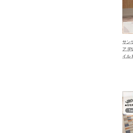
サン
ア [P
イル H