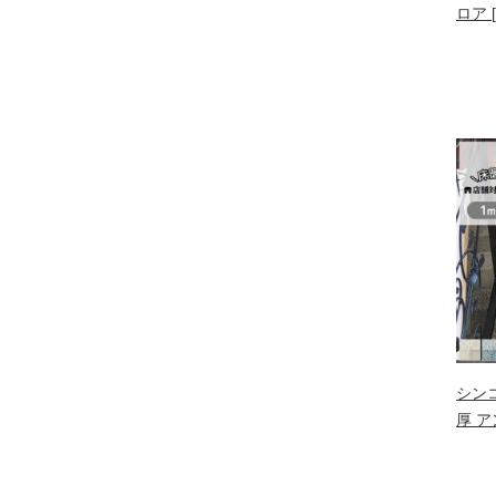
ロア 
シンコ
厚 ア