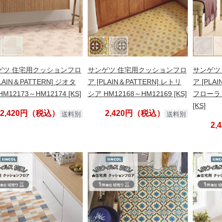
ゲツ 住宅用クッションフロ
サンゲツ 住宅用クッションフロ
サンゲツ
LAIN＆PATTERN] ジオタ
ア [PLAIN＆PATTERN] レトリ
ア [PLA
M12173～HM12174 [KS]
シア HM12168～HM12169 [KS]
フローラ 
[KS]
2,420円（税込）
2,420円（税込）
送料別
送料別
2