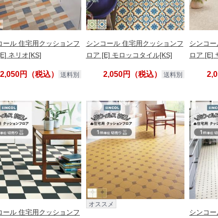
コール 住宅用クッションフ
シンコール 住宅用クッションフ
シンコー
E] ネリオ[KS]
ロア [E] モロッコタイル[KS]
ロア [E]
2,050円（税込）
2,050円（税込）
2
送料別
送料別
オススメ
コール 住宅用クッションフ
シンコー