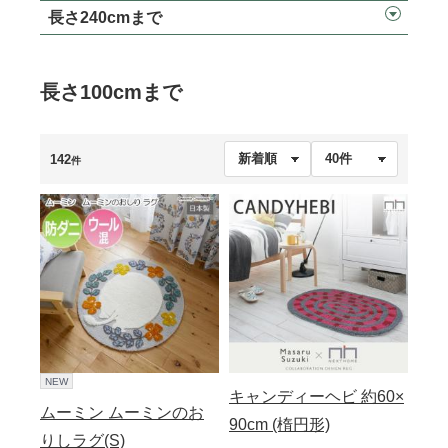
長さ240cmまで
長さ100cmまで
142
件
NEW
キャンディーヘビ 約60×
ムーミン ムーミンのお
90cm (楕円形)
りしラグ(S)