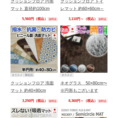
クッションフロア 円形
クッションフロア トイ
マット 直径約100cm
レマット 約60×60cm～
5,560円（税込）
3,110円～（税込）
送料込
送料込
オススメ
限定品
オススメ
クッションフロア 洗面
ネオグラス 50×80cm〜
マット 約40×80cm
※円形もございます
3,250円（税込）
8,360円～（税込）
送料込
送料込