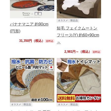
オススメ
限定品
バナナマニア 約90cm
短毛 フェイクムートン
(円形)
フリース(Y) 約60×90cm
31,350円（税込）
送料込
～
2,981円～（税込）
送料込
オススメ
限定品
オススメ
限定品