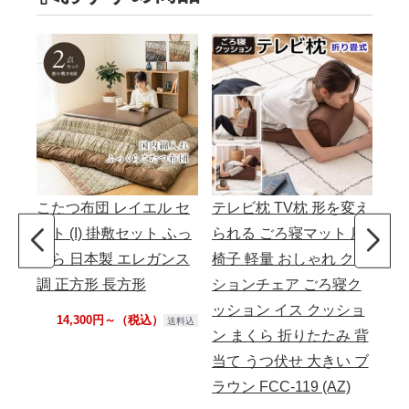
こたつ布団 レイエル セ
テレビ枕 TV枕 形を変え
サ
ット (I) 掛敷セット ふっ
られる ごろ寝マット 座
ッ
くら 日本製 エレガンス
椅子 軽量 おしゃれ クッ
50
調 正方形 長方形
ションチェア ごろ寝ク
ミナ
ッション イス クッショ
D-e
14,300円～（税込）
送料込
ン まくら 折りたたみ 背
RT
当て うつ伏せ 大きい ブ
ト
ラウン FCC-119 (AZ)