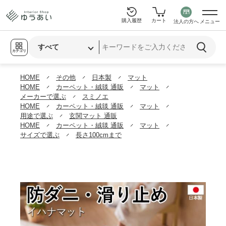
購入履歴
カート
法人の方へ
メニュー
カテゴリ
HOME
その他
日本製
マット
HOME
カーペット・絨毯 通販
マット
メーカーで選ぶ
スミノエ
HOME
カーペット・絨毯 通販
マット
用途で選ぶ
玄関マット 通販
HOME
カーペット・絨毯 通販
マット
サイズで選ぶ
長さ100cmまで