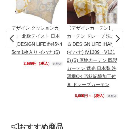
デザイン クッションカ
【デザインカーテン】
【
バー 北欧テイスト 日本
カーテン ドレープ 洗え
ン
製 DESIGN LIFE 約45×4
る DESIGN LIFE IHANA
える
5cm 1枚入り イハナ (S)
(イハナ) (V1309・V131
NA
0) (S) 厚地カーテン 既製
ル)
2,689円（税込）
送料込
カーテン 遮光 日本製 洗
ー
濯機OK 形状記憶加工付
薄
き ドレープカーテン
6,000円～（税込）
送料込
おすすめ商品