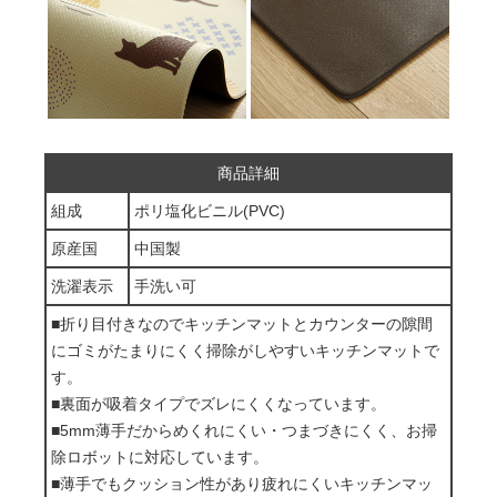
商品詳細
組成
ポリ塩化ビニル(PVC)
原産国
中国製
洗濯表示
手洗い可
■折り目付きなのでキッチンマットとカウンターの隙間
にゴミがたまりにくく掃除がしやすいキッチンマットで
す。
■裏面が吸着タイプでズレにくくなっています。
■5mm薄手だからめくれにくい・つまづきにくく、お掃
除ロボットに対応しています。
■薄手でもクッション性があり疲れにくいキッチンマッ