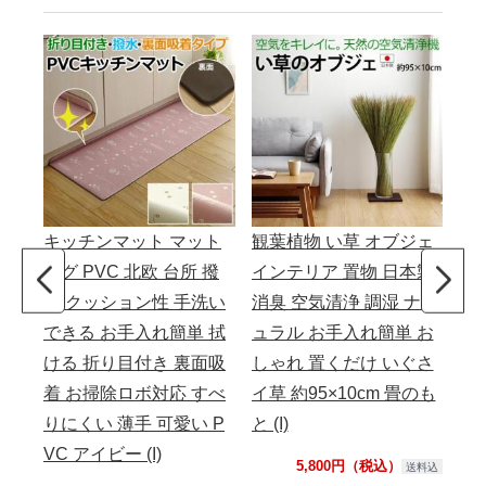
キッチンマット マット
観葉植物 い草 オブジェ
キ
ラグ PVC 北欧 台所 撥
インテリア 置物 日本製
ラ
水 クッション性 手洗い
消臭 空気清浄 調湿 ナチ
台
できる お手入れ簡単 拭
ュラル お手入れ簡単 お
手
ける 折り目付き 裏面吸
しゃれ 置くだけ いぐさ
簡
着 お掃除ロボ対応 すべ
イ草 約95×10cm 畳のも
裏
りにくい 薄手 可愛い P
と (I)
応
VC アイビー (I)
愛い
5,800円（税込）
送料込