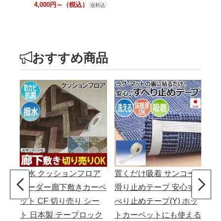
4,000円～（税込）
送料込
おすすめ商品
撥水 クッションフロア
置くだけ吸着 サンコー
北
オーダー廊下敷きカーペ
滑り止めテープ 安心す
ャ
ット CF 切り売り シー
べり止めテープ(Y) ホッ
滑
ト 日本製 テープロック
トカーペットにも使える
ット