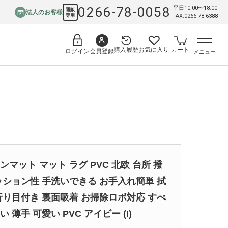
0266-78-0058
平日10:00〜18:00
通販
法人のお客様
専用
FAX:0266-78-6388
購入履歴
お気に入り
カート
会員登録
ログイン
メニュー
ンマット マット ラグ PVC 北欧 台所 撥
ッション性 手洗いできる お手入れ簡単 拭
折り目付き 裏面吸着 お掃除ロボ対応 すべ
 薄手 可愛い PVC アイビー (I)