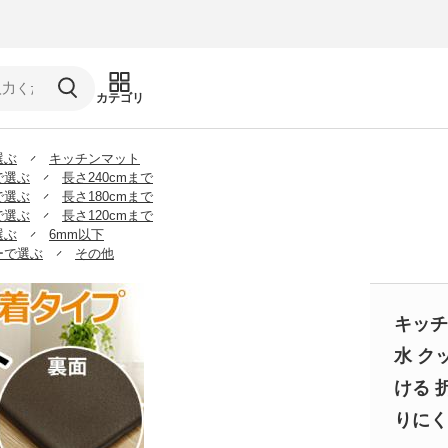
カテゴリ
選ぶ
キッチンマット
で選ぶ
長さ240cmまで
で選ぶ
長さ180cmまで
で選ぶ
長さ120cmまで
選ぶ
6mm以下
ーで選ぶ
その他
キッチ
水 ク
ける 
りにくい