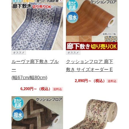
オススメ
オススメ
ルーヴァ廊下敷き ブル
クッションフロア 廊下
ー
敷き サイズオーダー E
(幅67cm/幅80cm)
2,890円～（税込）
送料込
6,200円～（税込）
送料込