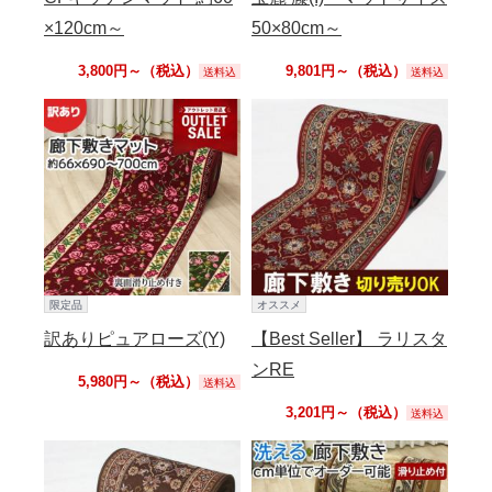
×120cm～
50×80cm～
3,800円～（税込）
9,801円～（税込）
送料込
送料込
限定品
オススメ
訳ありピュアローズ(Y)
【Best Seller】 ラリスタ
ンRE
5,980円～（税込）
送料込
3,201円～（税込）
送料込