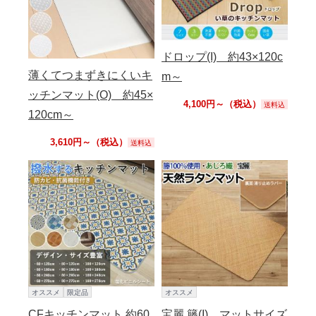
ドロップ(I) 約43×120c
薄くてつまずきにくいキ
m～
ッチンマット(O) 約45×
4,100円～（税込）
送料込
120cm～
3,610円～（税込）
送料込
オススメ
限定品
オススメ
CFキッチンマット 約60
宝麗 籐(I) マットサイズ