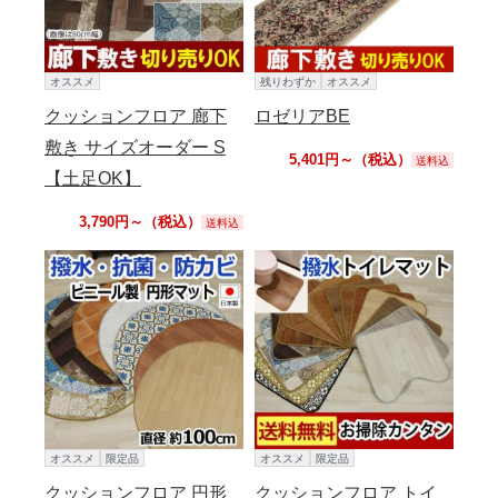
オススメ
残りわずか
オススメ
クッションフロア 廊下
ロゼリアBE
敷き サイズオーダー S
5,401円～（税込）
送料込
【土足OK】
3,790円～（税込）
送料込
オススメ
限定品
オススメ
限定品
クッションフロア 円形
クッションフロア トイ