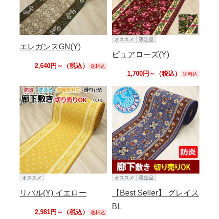
オススメ
限定品
エレガンスGN(Y)
ピュアローズ(Y)
2,640円～（税込）
送料込
1,700円～（税込）
送料込
オススメ
オススメ
限定品
リバル(Y) イエロー
【Best Seller】 グレイス
BL
2,981円～（税込）
送料込