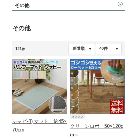
その他
その他
121
件
オススメ
シャビ-(I) マット 約45×
クリーンロボ 50×120c
70cm
m～