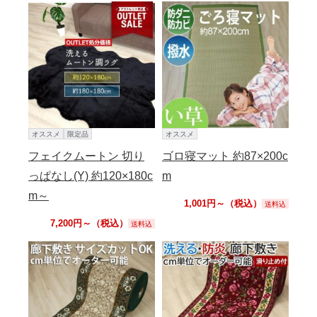
オススメ
限定品
オススメ
フェイクムートン 切り
ゴロ寝マット 約87×200c
っぱなし(Y) 約120×180c
m
m～
1,001円～（税込）
送料込
7,200円～（税込）
送料込