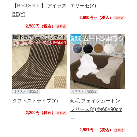
【Best Seller】 アイラス
エリーゼ(Y)
BE(Y)
2,800円～（税込）
送料込
2,580円（税込）
送料込
オススメ
限定品
オススメ
限定品
タフトストライプ(Y)
短毛 フェイクムートン
フリース(Y) 約60×90cm
2,200円（税込）
送料込
～
2,981円～（税込）
送料込