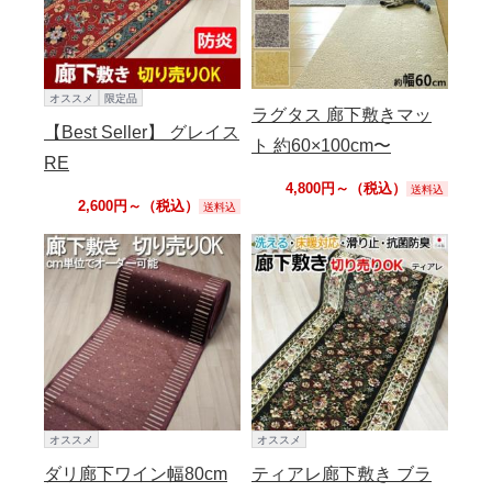
オススメ
限定品
ラグタス 廊下敷きマッ
【Best Seller】 グレイス
ト 約60×100cm〜
RE
4,800円～（税込）
送料込
2,600円～（税込）
送料込
オススメ
オススメ
ダリ廊下ワイン幅80cm
ティアレ廊下敷き ブラ