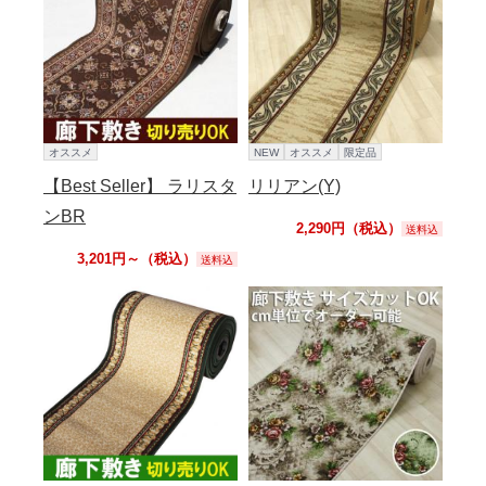
オススメ
NEW
オススメ
限定品
【Best Seller】 ラリスタ
リリアン(Y)
ンBR
2,290円（税込）
送料込
3,201円～（税込）
送料込