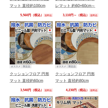
マット 直径約100cm
レマット 約60×60cm～
5,560円（税込）
3,110円～（税込）
送料込
送料込
オススメ
限定品
オススメ
限定品
クッションフロア 円形
クッションフロア 円形
マット 直径約60cm
マット 直径約80cm
3,540円（税込）
4,230円（税込）
送料込
送料込