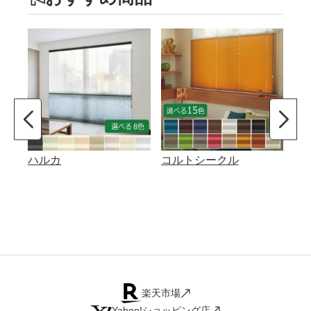
ハルカ
コルトシークル
コ
シ
楽天市場
Yahoo!ショッピング店