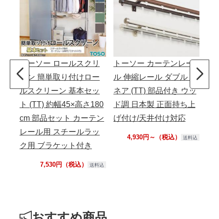
トーソー ロールスクリ
トーソー カーテンレー
ト
ーン 簡単取り付けロー
ル 伸縮レール ダブル リ
ル
ルスクリーン 基本セッ
ネア (TT) 部品付き ウッ
ネア
ト (TT) 約幅45×高さ180
ド調 日本製 正面持ち上
ッ
cm 部品セット カーテン
げ付け/天井付け対応
正
レール用 スチールラッ
付
4,930円～（税込）
送料込
ク用 ブラケット付き
7,530円（税込）
送料込
おすすめ商品