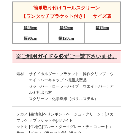
簡単取り付けロールスクリーン
【ワンタッチブラケット付き】 サイズ表
幅45cm
幅60cm
幅75cm
幅90cm
幅120cm
※ご利用ガイドを必ずご一読下さいませ。
素材
サイドホルダー・ブラケット・操作クリップ・ウ
エイトバーキャップ：樹脂成型品
セットバー・ローラーパイプ・ウエイトバー：ア
ルミ押出形材
スクリーン：化学繊維（ポリエステル）
メカ／
[生地色]ヘリンボン・ベージュ・グリーン：[メカ
ブラケ
／ブラケット色]ホワイト
ットカ
[生地色]ブルー・ダークグレー・チョコレート：
ラー
[メカ／ブラケット色]ブラック