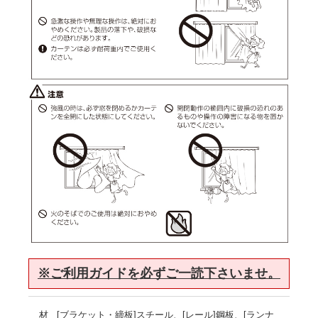
※ご利用ガイドを必ずご一読下さいませ。
材
[ブラケット・締板]スチール、[レール]鋼板、[ランナ