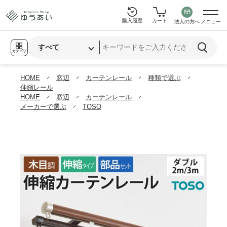
購入履歴
カート
法人の方へ
メニュー
カテゴリ
HOME
窓辺
カーテンレール
種類で選ぶ
伸縮レール
HOME
窓辺
カーテンレール
メーカーで選ぶ
TOSO