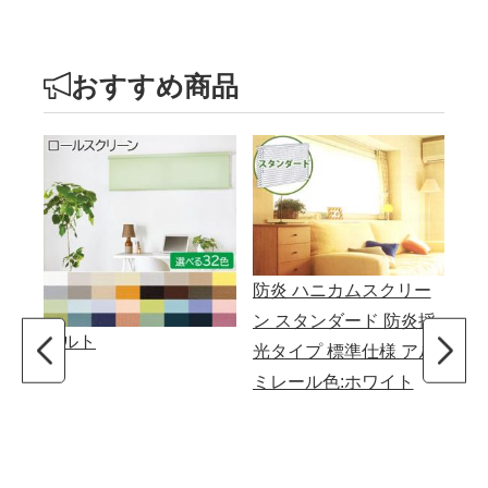
おすすめ商品
防炎 ハニカムスクリー
ン スタンダード 防炎採
コルト
【
光タイプ 標準仕様 アル
ン
ミレール色:ホワイト
える
N 
(S