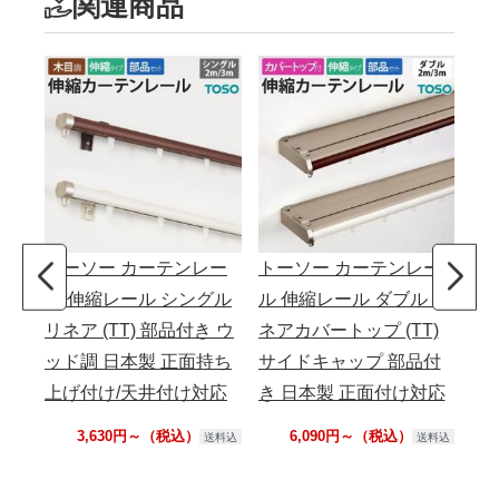
関連商品
トーソー カーテンレー
トーソー カーテンレー
ト
ル 伸縮レール シングル
ル 伸縮レール ダブル リ
ル
リネア (TT) 部品付き ウ
ネアカバートップ (TT)
ネア
ッド調 日本製 正面持ち
サイドキャップ 部品付
ッ
上げ付け/天井付け対応
き 日本製 正面付け対応
正
付
3,630円～（税込）
6,090円～（税込）
送料込
送料込