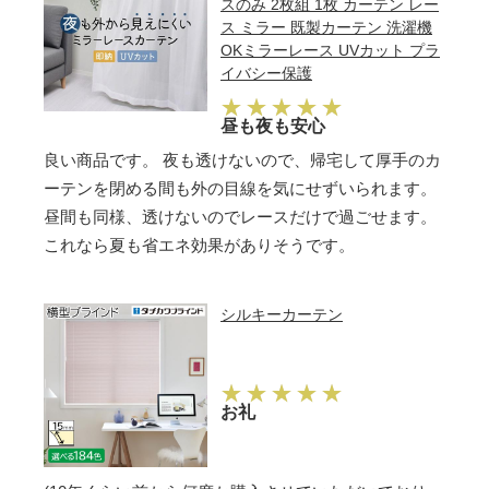
スのみ 2枚組 1枚 カーテン レー
ス ミラー 既製カーテン 洗濯機
OKミラーレース UVカット プラ
イバシー保護
昼も夜も安心
良い商品です。 夜も透けないので、帰宅して厚手のカ
ーテンを閉める間も外の目線を気にせずいられます。
昼間も同様、透けないのでレースだけで過ごせます。
これなら夏も省エネ効果がありそうです。
シルキーカーテン
お礼