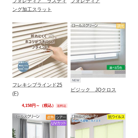
フォレティア ラスティ
フォレティア
ング加工スラット
NEW
フレキシブラインド25
ビジック JQクロス
(F)
4,158円～（税込）
送料込