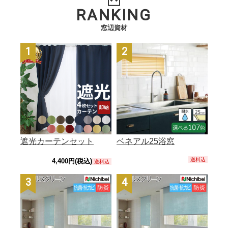
RANKING
窓辺資材
1
2
位
位
遮光カーテンセット
ベネアル25浴窓
送料込
4,400円(税込)
送料込
3
4
位
位