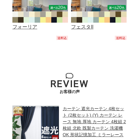
フォーリア
フェスタII
送料込
送料込
REVIEW
お客様の声
カーテン 遮光カーテン 4枚セッ
ト (2枚セット) (Y) カーテン レ
ース 無地 厚地 カーテン 4枚組 2
枚組 北欧 既製カーテン 洗濯機
OK 形状記憶加工 ミラーレース