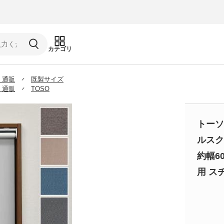
カテゴリ
 通販
既製サイズ
 通販
TOSO
トーソ
ルスク
約幅6
用 ス