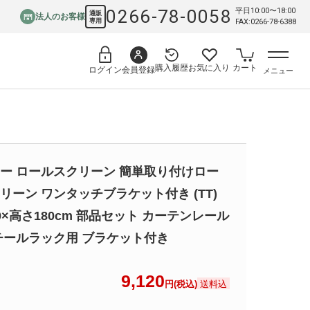
0266-78-0058
平日10:00〜18:00
通販
法人のお客様
専用
FAX:0266-78-6388
購入履歴
お気に入り
カート
会員登録
ログイン
メニュー
ー ロールスクリーン 簡単取り付けロー
リーン ワンタッチブラケット付き (TT)
0×高さ180cm 部品セット カーテンレール
チールラック用 ブラケット付き
9,120
送料込
円(税込)