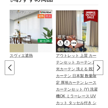
スヴィエ遮熱
アウトレット 上質 カー
カ
テンセット カーテン 遮
ディ
光カーテン 洗える 既製
イ
カーテン 日本製 数量限
ス
定 厚地カーテン レース
日本
カーテンセット (Y) 洗濯
c 
機OK ミラーレース UV
M-
カット タッセル付き シ
ボイ