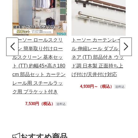
トーソー ロールスクリ
トーソー カーテンレー
ト
ーン 簡単取り付けロー
ル 伸縮レール ダブル リ
ル
ルスクリーン 基本セッ
ネア (TT) 部品付き ウッ
ネア
ト (TT) 約幅45×高さ180
ド調 日本製 正面持ち上
ッ
cm 部品セット カーテン
げ付け/天井付け対応
正
レール用 スチールラッ
付
4,930円～（税込）
送料込
ク用 ブラケット付き
7,530円（税込）
送料込
おすすめ商品