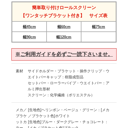
簡単取り付けロールスクリーン
【ワンタッチブラケット付き】 サイズ表
幅45cm
幅60cm
幅75cm
幅90cm
幅120cm
※ご利用ガイドを必ずご一読下さいませ。
素材
サイドホルダー・ブラケット・操作クリップ・ウ
エイトバーキャップ：樹脂成型品
セットバー・ローラーパイプ・ウエイトバー：ア
ルミ押出形材
スクリーン：化学繊維（ポリエステル）
メカ／
[生地色]ヘリンボン・ベージュ・グリーン：[メカ
ブラケ
／ブラケット色]ホワイト
ットカ
[生地色]ブルー・ダークグレー・チョコレート：
ラー
[メカ／ブラケット色]ブラック