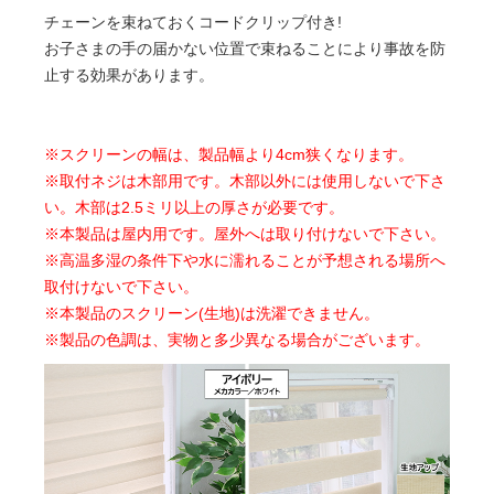
チェーンを束ねておくコードクリップ付き!
お子さまの手の届かない位置で束ねることにより事故を防
止する効果があります。
※スクリーンの幅は、製品幅より4cm狭くなります。
※取付ネジは木部用です。木部以外には使用しないで下さ
い。木部は2.5ミリ以上の厚さが必要です。
※本製品は屋内用です。屋外へは取り付けないで下さい。
※高温多湿の条件下や水に濡れることが予想される場所へ
取付けないで下さい。
※本製品のスクリーン(生地)は洗濯できません。
※製品の色調は、実物と多少異なる場合がございます。