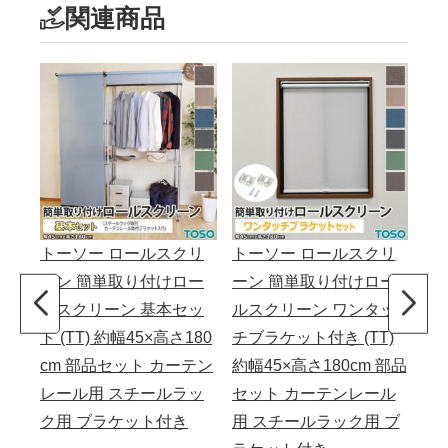
関連商品
トーソー ロールスクリ
トーソー ロールスクリ
ト
ーン 簡単取り付けロー
ーン 簡単取り付けロー
ー
ルスクリーン 基本セッ
ルスクリーン ワンタッ
り
ト (TT) 約幅45×高さ180
チブラケット付き (TT)
マ
cm 部品セット カーテン
約幅45×高さ180cm 部品
き 
レール用 スチールラッ
セット カーテンレール
c
ク用 ブラケット付き
用 スチールラック用 ブ
レ