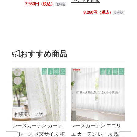
ラケット付き
ク
7,530円（税込）
送料込
8,280円（税込）
送料込
おすすめ商品
レースカーテン カーテ
レースカーテン エコリ
【
ン レース 既製サイズ 植
エ カーテン レース 既製
カ