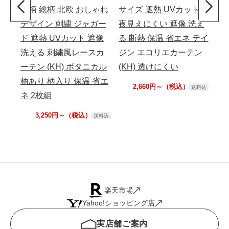
物柄 総柄 北欧 おしゃれ
サイズ 遮熱 UVカット
る 
デザイン 刺繍 ジャガー
夜見えにくい 遮像 洗え
バタ
ド 遮熱 UVカット 遮像
る 断熱 保温 省エネ テイ
(S
洗える 刺繍風レースカ
ジン エコリエカーテン
ー
ーテン (KH) ボタニカル
(KH) 透けにくい
洗
柄あり 柄入り 保温 省エ
付
2,660円～（税込）
送料込
ネ 2枚組
3,250円～（税込）
送料込
楽天市場
Yahoo!ショッピング店
実店舗ご案内