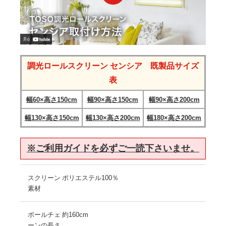
調光ロールスクリーン センシア 既製品サイズ
表
幅60×高さ150cm
幅90×高さ150cm
幅90×高さ200cm
幅130×高さ150cm
幅130×高さ200cm
幅180×高さ200cm
※ご利用ガイドを必ずご一読下さいませ。
スクリーン
ポリエステル100％
素材
ボールチェ
約160cm
ーンの長さ