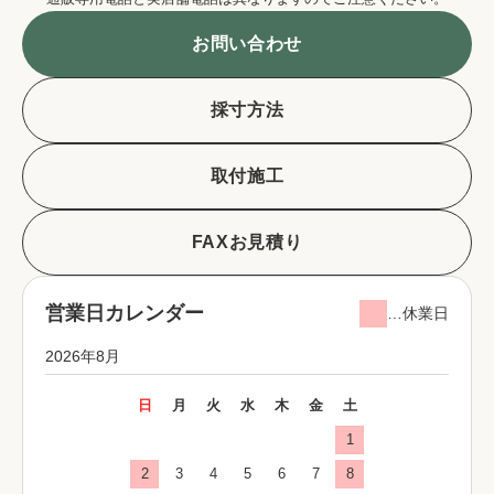
お問い合わせ
採寸方法
取付施工
FAXお見積り
営業日カレンダー
…休業日
2026年8月
日
月
火
水
木
金
土
1
2
3
4
5
6
7
8