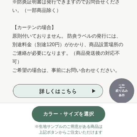
※防炎証明書は発行できますのでお問合せくださ
い。（一部商品除く）
【カーテンの場合】
原則付いておりません。 防炎ラベルの発行には、
別途料金（別途120円）がかかり、商品設置場所の
ご連絡が必要になります。（商品発送後の対応不
可）
ご希望の場合は、事前にお問い合わせください。
絞り込み
条件
カラー・サイズを選択
キャンセル・注文内容変更について
※生地サンプルのご用意がある商品は
ご注文をいただいた時点で、出荷準備・製作等に入
上記ボタンからご注文いただけます