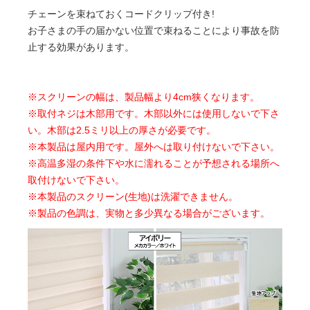
チェーンを束ねておくコードクリップ付き!
お子さまの手の届かない位置で束ねることにより事故を防
止する効果があります。
※スクリーンの幅は、製品幅より4cm狭くなります。
※取付ネジは木部用です。木部以外には使用しないで下さ
い。木部は2.5ミリ以上の厚さが必要です。
※本製品は屋内用です。屋外へは取り付けないで下さい。
※高温多湿の条件下や水に濡れることが予想される場所へ
取付けないで下さい。
※本製品のスクリーン(生地)は洗濯できません。
※製品の色調は、実物と多少異なる場合がございます。