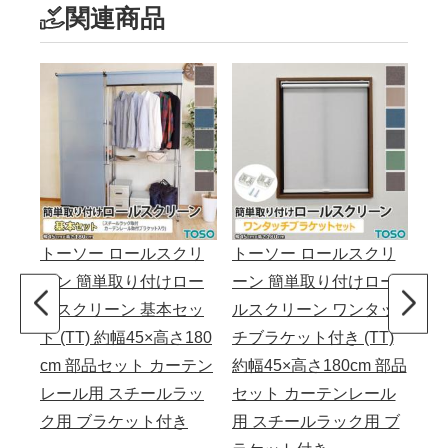
関連商品
トーソー ロールスクリ
トーソー ロールスクリ
ト
ーン 簡単取り付けロー
ーン 簡単取り付けロー
ー
ルスクリーン 基本セッ
ルスクリーン ワンタッ
り
ト (TT) 約幅45×高さ180
チブラケット付き (TT)
マ
cm 部品セット カーテン
約幅45×高さ180cm 部品
き 
レール用 スチールラッ
セット カーテンレール
c
ク用 ブラケット付き
用 スチールラック用 ブ
レ