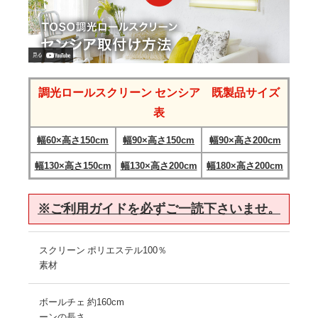
調光ロールスクリーン センシア 既製品サイズ
表
幅60×高さ150cm
幅90×高さ150cm
幅90×高さ200cm
幅130×高さ150cm
幅130×高さ200cm
幅180×高さ200cm
※ご利用ガイドを必ずご一読下さいませ。
スクリーン
ポリエステル100％
素材
ボールチェ
約160cm
ーンの長さ