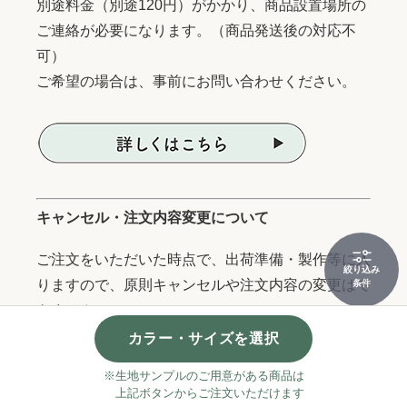
別途料金（別途120円）がかかり、商品設置場所の
ご連絡が必要になります。（商品発送後の対応不
可）
ご希望の場合は、事前にお問い合わせください。
キャンセル・注文内容変更について
ご注文をいただいた時点で、出荷準備・製作等に入
絞り込み
りますので、原則キャンセルや注文内容の変更はで
条件
きません。
状況によっては、お届け先住所などの変更も出来か
カラー・サイズを選択
ねる場合がございますので、サイズ・品番・色・住
※生地サンプルのご用意がある商品は
所等、再度ご確認の上ご注文お願いします。
上記ボタンからご注文いただけます