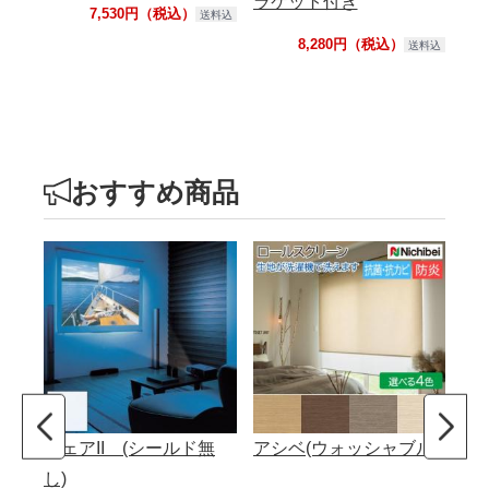
ラケット付き
ク
7,530円（税込）
送料込
8,280円（税込）
送料込
おすすめ商品
フェアII (シールド無
アシベ(ウォッシャブル)
ト
し)
ル 