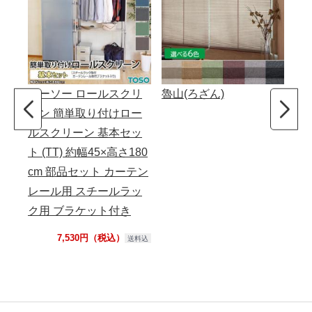
トーソー ロールスクリ
魯山(ろざん)
カ
ーン 簡単取り付けロー
北
ルスクリーン 基本セッ
テ
ト (TT) 約幅45×高さ180
ル 
cm 部品セット カーテン
か
レール用 スチールラッ
日本
ク用 ブラケット付き
7,530円（税込）
送料込