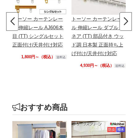
トーソー カーテンレー
トーソー カーテンレー
カ
ル 伸縮レール AJ606木
ル 伸縮レール ダブル リ
セ
目 (TT) シングルセット
ネア (TT) 部品付き ウッ
け
正面付け/天井付け対応
ド調 日本製 正面持ち上
ール
げ付け/天井付け対応
チ
1,800円～（税込）
送料込
取
4,930円～（税込）
送料込
おすすめ商品