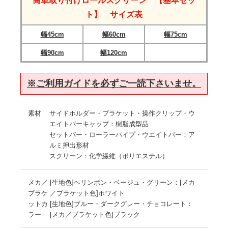
簡単取り付けロールスクリーン 【基本セッ
ト】 サイズ表
幅45cm
幅60cm
幅75cm
幅90cm
幅120cm
※ご利用ガイドを必ずご一読下さいませ。
素材
サイドホルダー・ブラケット・操作クリップ・ウ
エイトバーキャップ：樹脂成型品
セットバー・ローラーパイプ・ウエイトバー：ア
ルミ押出形材
スクリーン：化学繊維（ポリエステル）
メカ／
[生地色]ヘリンボン・ベージュ・グリーン：[メカ
ブラケ
／ブラケット色]ホワイト
ットカ
[生地色]ブルー・ダークグレー・チョコレート：
ラー
[メカ／ブラケット色]ブラック