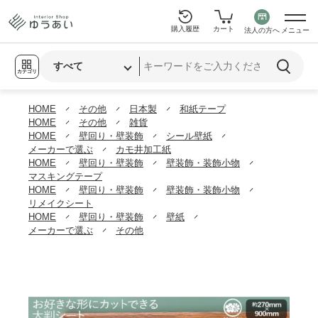
購入履歴
カート
法人の方へ
メニュー
カテゴリ
HOME
その他
日本製
和紙テープ
HOME
その他
雑貨
HOME
壁回り・壁装飾
シール壁紙
メーカーで選ぶ
カモ井加工紙
HOME
壁回り・壁装飾
壁装飾・装飾小物
マスキングテープ
HOME
壁回り・壁装飾
壁装飾・装飾小物
リメイクシート
HOME
壁回り・壁装飾
壁紙
メーカーで選ぶ
その他