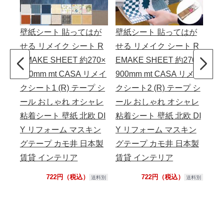
壁紙シート 貼ってはが
壁紙シート 貼ってはが
壁
せる リメイク シート R
せる リメイク シート R
せ
EMAKE SHEET 約270×
EMAKE SHEET 約270×
EM
900mm mt CASA リメイ
900mm mt CASA リメイ
90
クシート1 (R) テープ シ
クシート2 (R) テープ シ
クシ
ール おしゃれ オシャレ
ール おしゃれ オシャレ
ー
粘着シート 壁紙 北欧 DI
粘着シート 壁紙 北欧 DI
粘着
Y リフォーム マスキン
Y リフォーム マスキン
Y
グテープ カモ井 日本製
グテープ カモ井 日本製
グ
賃貸 インテリア
賃貸 インテリア
賃
722円（税込）
722円（税込）
送料別
送料別