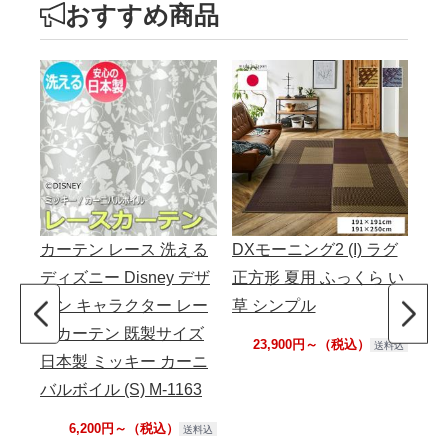
おすすめ商品
カーテン レース 洗える
DXモーニング2 (I) ラグ
アシ
ディズニー Disney デザ
正方形 夏用 ふっくら い
花
イン キャラクター レー
草 シンプル
シ
スカーテン 既製サイズ
リ
23,900円～（税込）
送料込
日本製 ミッキー カーニ
バルボイル (S) M-1163
6,200円～（税込）
送料込