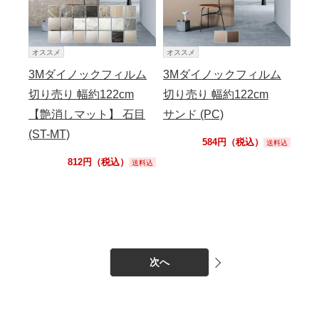
オススメ
オススメ
3Mダイノックフィルム
3Mダイノックフィルム
切り売り 幅約122cm
切り売り 幅約122cm
【艶消しマット】 石目
サンド (PC)
(ST-MT)
584円（税込）
送料込
812円（税込）
送料込
次へ