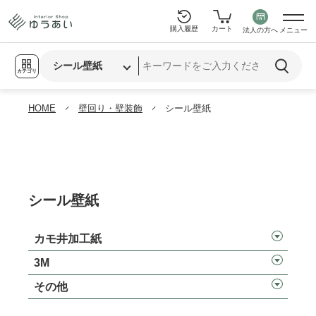
購入履歴
カート
法人の方へ
メニュー
カテゴリ
HOME
壁回り・壁装飾
シール壁紙
シール壁紙
カモ井加工紙
3M
その他