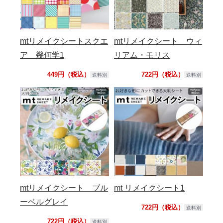
mtリメイクシートスクエ
mtリメイクシート ウィ
ア 幾何学1
リアム・モリス
449円（税込）
722円（税込）
送料別
送料別
mtリメイクシート ブル
mt リメイクシート1
ーベルグレイ
722円（税込）
送料別
722円（税込）
送料別