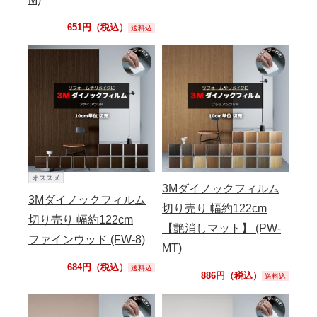
651円（税込）
送料込
オススメ
3Mダイノックフィルム
3Mダイノックフィルム
切り売り 幅約122cm
切り売り 幅約122cm
【艶消しマット】 (PW-
ファインウッド (FW-8)
MT)
684円（税込）
送料込
886円（税込）
送料込