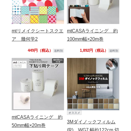
mtリメイクシートスクエ
mtCASAライニング 約
ア 幾何学2
100mm幅×20m巻
449円（税込）
1,892円（税込）
送料別
送料別
オススメ
mtCASAライニング 約
3Mダイノックフィルム
50mm幅×20m巻
(R) WG7 幅約122cm 切