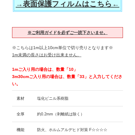
→表面保護フィルムはこちら←
※ご利用ガイドを必ずご一読下さいませ。
※こちらは1m以上10cm単位で切り売りとなります※
1m未満の長さはお受け出来ません。
1mご入り用の場合は、数量「10」
3m30cmご入り用の場合は、数量「33」と入力してくださ
い。
素材
塩化ビニル系樹脂
全厚
約0.2mm（剥離紙は除く）
機能
防火、ホルムアルデヒド対策 F☆☆☆☆