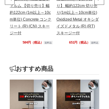
ィルム 【切り売り】幅
り】 幅約122cm 切り売
り】
約122cm (1m以上～10c
り(1m以上～10cm単位)
り(
m単位) Concrete コンク
Oxidized Metal オキシダ
スト
リート (R) (CN) スキー
イズドメタル (R) (RT)
ス
ジー付
スキージー付
584円（税込）
651円（税込）
送料込
送料込
おすすめ商品