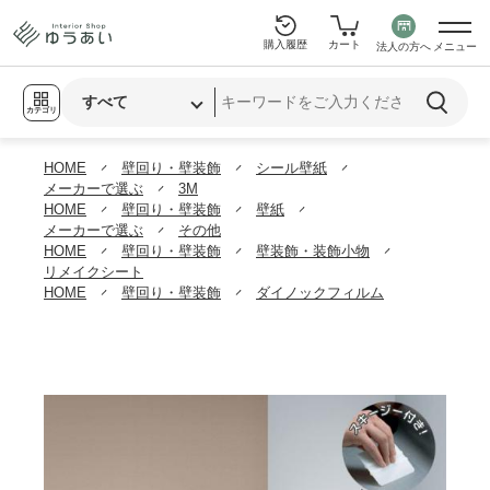
購入履歴
カート
法人の方へ
メニュー
カテゴリ
HOME
壁回り・壁装飾
シール壁紙
メーカーで選ぶ
3M
HOME
壁回り・壁装飾
壁紙
メーカーで選ぶ
その他
HOME
壁回り・壁装飾
壁装飾・装飾小物
リメイクシート
HOME
壁回り・壁装飾
ダイノックフィルム