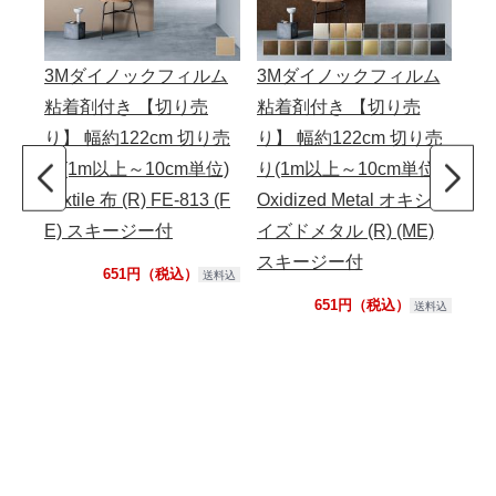
3Mダイノックフィルム
3Mダイノックフィルム
壁紙
粘着剤付き 【切り売
粘着剤付き 【切り売
LP
り】 幅約122cm 切り売
り】 幅約122cm 切り売
で
り(1m以上～10cm単位)
り(1m以上～10cm単位)
ー
Textile 布 (R) FE-813 (F
Oxidized Metal オキシダ
様
E) スキージー付
イズドメタル (R) (ME)
ク 
スキージー付
651円（税込）
送料込
651円（税込）
送料込