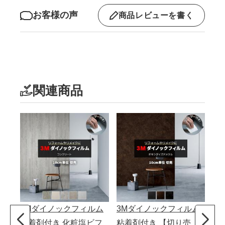
お客様の声
商品レビューを書く
関連商品
3Mダイノックフィルム
3Mダイノックフィルム
3
粘着剤付き 化粧塩ビフ
粘着剤付き 【切り売
粘