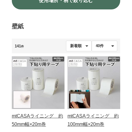
使用場所・柄で絞り込む
壁紙
141
件
mtCASAライニング 約
mtCASAライニング 約
50mm幅×20m巻
100mm幅×20m巻