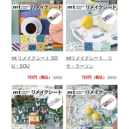
mt リメイクシート SO
mtリメイクシート リ
U・SOU
サ・ラーソン
722円（税込）
722円（税込）
送料別
送料別