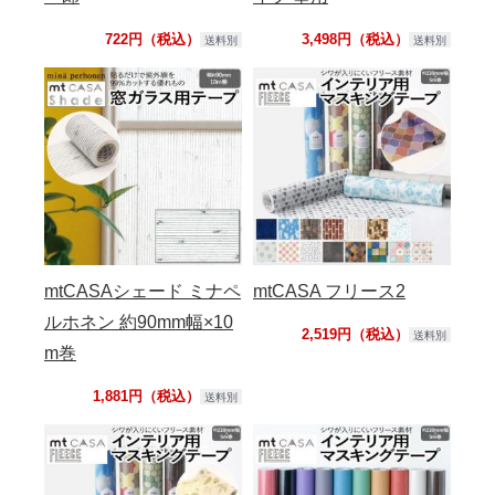
722円（税込）
3,498円（税込）
送料別
送料別
mtCASAシェード ミナペ
mtCASA フリース2
ルホネン 約90mm幅×10
2,519円（税込）
送料別
m巻
1,881円（税込）
送料別