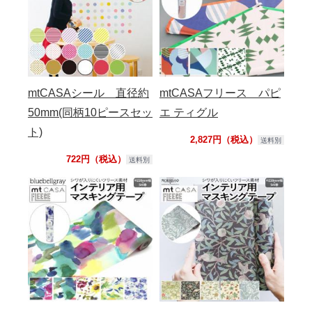
mtCASAシール 直径約
mtCASAフリース パピ
50mm(同柄10ピースセッ
エ ティグル
ト)
2,827円（税込）
送料別
722円（税込）
送料別