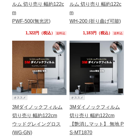
ルム 切り売り 幅約122c
ルム 切り売り 幅約122c
m
m
PWF-500(無光沢)
WH-200 (折り曲げ可能)
1,322円（税込）
1,183円（税込）
送料込
送料込
オススメ
オススメ
3Mダイノックフィルム
3Mダイノックフィルム
切り売り 幅約122cm
切り売り 幅約122cm
ウッドグレイングロス
【艶消しマット】 無地 P
(WG-GN)
S-MT1870