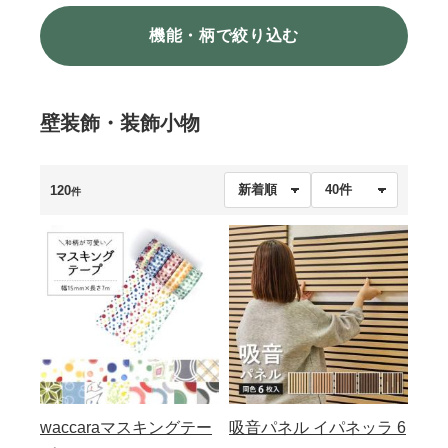
機能・柄で絞り込む
壁装飾・装飾小物
120
件
waccaraマスキングテー
吸音パネル イパネッラ 6