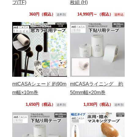
プ(TF)
枚組 (H)
360円（税込）
14,990円～（税込）
送料別
送料込
mtCASAシェード 約90m
mtCASAライニング 約
m幅×10m巻
50mm幅×20m巻
1,650円（税込）
1,030円（税込）
送料別
送料別