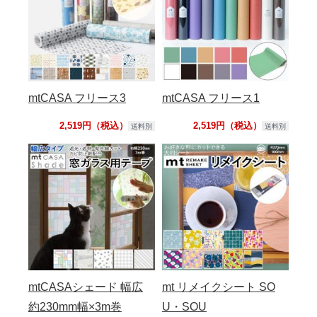
mtCASA フリース3
mtCASA フリース1
2,519円（税込）
2,519円（税込）
送料別
送料別
mtCASAシェード 幅広
mt リメイクシート SO
約230mm幅×3m巻
U・SOU