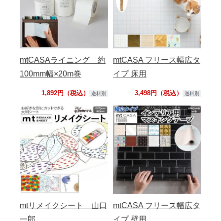
mtCASAライニング 約
mtCASA フリース幅広タ
100mm幅×20m巻
イプ 床用
1,892円（税込）
3,498円（税込）
送料別
送料別
mtリメイクシート 山口
mtCASA フリース幅広タ
一郎
イプ 壁用