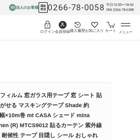
0266-78-0058
平日10:00〜18:00
通販
法人のお客様
専用
FAX:0266-78-6388
購入履歴
お気に入り
カート
会員登録
ログイン
メニュー
フィルム 窓ガラス用テープ 窓 シート 貼
がせる マスキングテープ Shade 約
幅×10m巻 mt CASA シェード mina
onen (R) MTCS9012 貼るカーテン 紫外線
 耐候性 テープ 目隠し シール おしゃれ