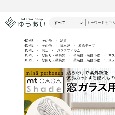
HOME
その他
雑貨
HOME
その他
日本製
和紙テープ
HOME
窓辺
ガラスフィルム
HOME
壁回り・壁装飾
壁装飾・装飾小物
マス
HOME
壁回り・壁装飾
壁装飾・装飾小物
リメ