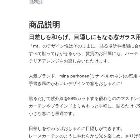
送料別
商品説明
日差しを和らげ、目隠しにもなる窓ガラス
「mt」のデザイン性はそのままに、貼る場所や機能に合
すべて貼ってはがせるから、賃貸のお部屋にも、パーテ
テリアアレンジをお楽しみいただけます。
人気ブランド、mina perhonen(ミナ ペルホネン)の
手書き風のかわいいデザインで窓をおしゃれに!
貼るだけで紫外線を99%カットする優れもののマスキン
カーテンやブラインドよりももっと手軽に、貼るだけで
小さな窓にも最適です。
日差しをやわらげおしゃれに目隠しができます。
レースカーテンのようにやわらかな光を楽しめ、さりげ