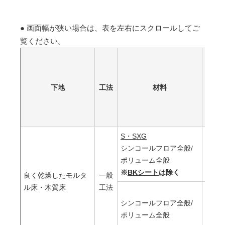
● 画面幅が狭い場合は、表を左右にスクロールしてご
覧ください。
下地
工法
材料
S・SXG
シンコールフロア全般/
合成
ポリューム全般
ス形
※
BKシート
は除く
良く乾燥したモルタ
一般
ル床・木質床
工法
シンコールフロア全般/
アク
ポリューム全般
ルシ