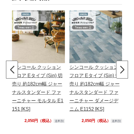
シンコール クッション
シンコール クッション
シ
フロア Eタイプ (Sin) 切
フロア Eタイプ (Sin) 切
フロ
売り 約182cm幅 ジャー
売り 約182cm幅 ジャー
売り
ナルスタンダード ファ
ナルスタンダード ファ
Fu
ーニチャー モルタル E1
ーニチャー ダメージデ
ター
151 [KS]
ニム E1152 [KS]
2,050円（税込）
2,050円（税込）
送料別
送料別