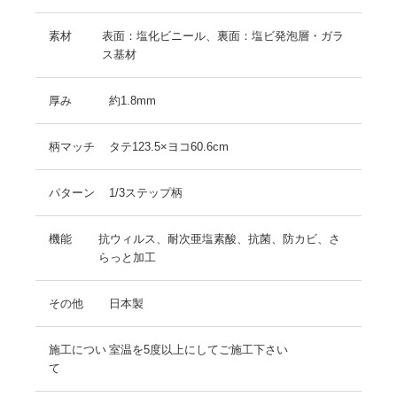
素材
表面：塩化ビニール、裏面：塩ビ発泡層・ガラ
ス基材
厚み
約1.8mm
柄マッチ
タテ123.5×ヨコ60.6cm
パターン
1/3ステップ柄
機能
抗ウィルス、耐次亜塩素酸、抗菌、防カビ、さ
らっと加工
その他
日本製
施工につい
室温を5度以上にしてご施工下さい
て