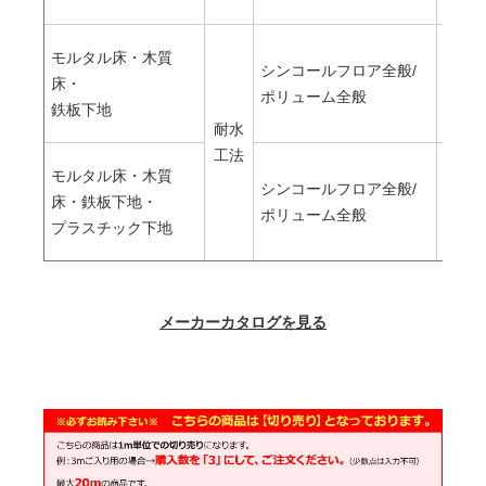
モルタル床・木質
シンコールフロア全般/
エポ
床・
ポリューム全般
形(二
鉄板下地
耐水
工法
モルタル床・木質
シンコールフロア全般/
ウレ
床・鉄板下地・
ポリューム全般
形
プラスチック下地
メーカーカタログを見る