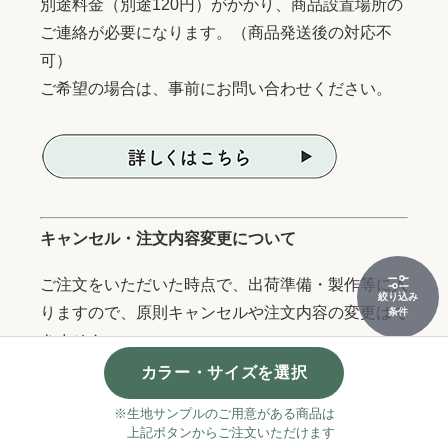
別途料金（別途120円）がかかり、商品設置場所の
ご連絡が必要になります。（商品発送後の対応不
可）
ご希望の場合は、事前にお問い合わせください。
キャンセル・注文内容変更について
ご注文をいただいた時点で、出荷準備・製作等に入
絞り込み
りますので、原則キャンセルや注文内容の変更はで
条件
きません。
状況によっては、お届け先住所などの変更も出来か
カラー・サイズを選択
ねる場合がございますので、サイズ・品番・色・住
※生地サンプルのご用意がある商品は
所等、再度ご確認の上ご注文お願いします。
上記ボタンからご注文いただけます