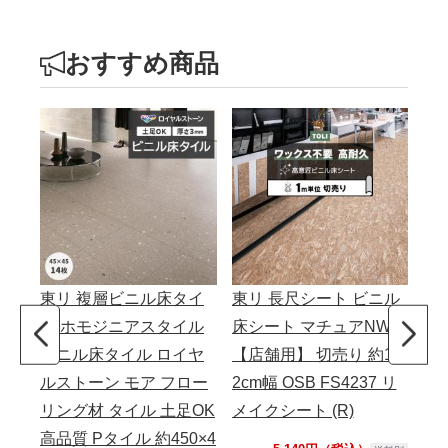
おすすめ商品
東リ 複層ビニル床タイ
東リ 長尺シート ビニル
東
ル ホモジニアスタイル
床シート マチュアNW
床
ビニル床タイル ロイヤ
【店舗用】 切売り 約18
ム
ルストーン モア フロー
2cm幅 OSB FS4237 リ
用】
リング材 タイル 土足OK
メイクシート (R)
ノー
高品質 Pタイル 約450×4
(R)