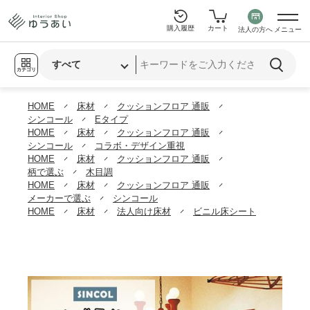
購入履歴
カート
法人の方へ
メニュー
カテゴリ
HOME
床材
クッションフロア 通販
シンコール
Eタイプ
HOME
床材
クッションフロア 通販
シンコール
コラボ・デザイン重視
HOME
床材
クッションフロア 通販
柄で選ぶ
木目調
HOME
床材
クッションフロア 通販
メーカーで選ぶ
シンコール
HOME
床材
法人向け床材
ビニル床シート