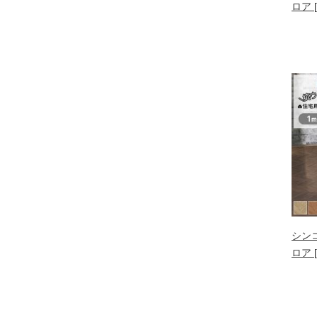
ロア 
シン
ロア 