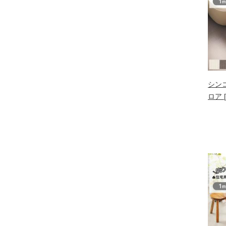
シン
ロア [