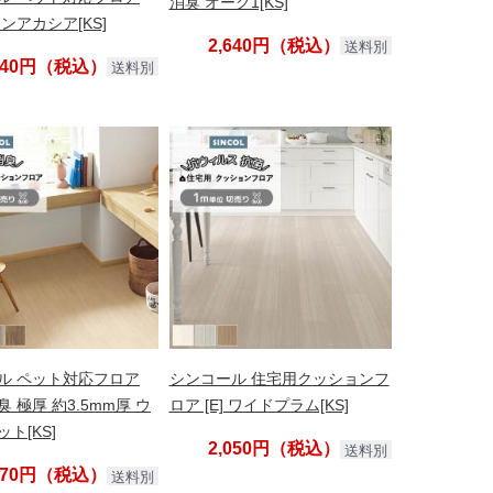
消臭 オーク1[KS]
ンアカシア[KS]
2,640円（税込）
送料別
,640円（税込）
送料別
ル ペット対応フロア
シンコール 住宅用クッションフ
 極厚 約3.5mm厚 ウ
ロア [E] ワイドプラム[KS]
ト[KS]
2,050円（税込）
送料別
,770円（税込）
送料別