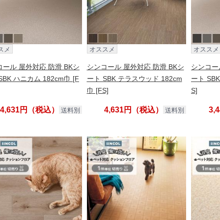
スメ
オススメ
オススメ
ール 屋外対応 防滑 BKシ
シンコール 屋外対応 防滑 BKシ
シンコール
SBK ハニカム 182cm巾 [F
ート SBK テラスウッド 182cm
ート SBK
巾 [FS]
S]
4,631円（税込）
4,631円（税込）
3
送料別
送料別