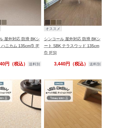
オススメ
 屋外対応 防滑 BKシ
シンコール 屋外対応 防滑 BKシ
 ハニカム 135cm巾 [F
ート SBK テラスウッド 135cm
巾 [FS]
,440円（税込）
3,440円（税込）
送料別
送料別