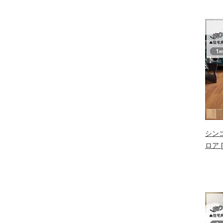
シン
ロア 