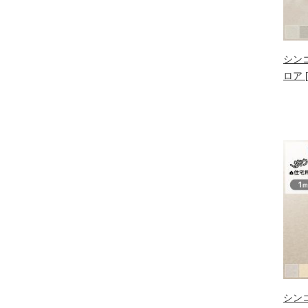
シン
ロア 
シン