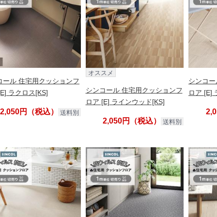
オススメ
コール 住宅用クッションフ
シンコー
シンコール 住宅用クッションフ
E] ラクロス[KS]
ロア [E]
ロア [E] ラインウッド[KS]
2,050円（税込）
2
送料別
2,050円（税込）
送料別