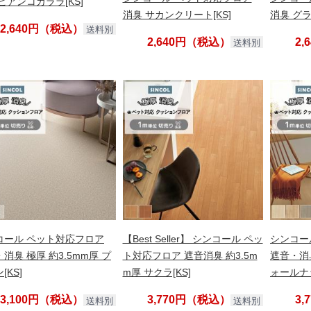
ビアンコカララ[KS]
消臭 サカンクリート[KS]
消臭 グラ
2,640円（税込）
送料別
2,640円（税込）
2
送料別
コール ペット対応フロア
【Best Seller】 シンコール ペッ
シンコー
消臭 極厚 約3.5mm厚 プ
ト対応フロア 遮音消臭 約3.5m
遮音・消臭
[KS]
m厚 サクラ[KS]
ォールナッ
3,100円（税込）
3,770円（税込）
3
送料別
送料別