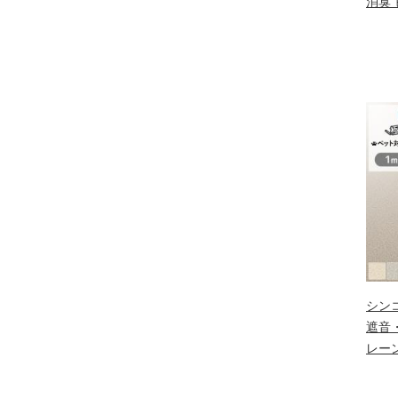
消臭 
シン
遮音・
レーン