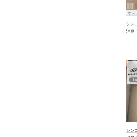
オス
シン
消臭 
シン