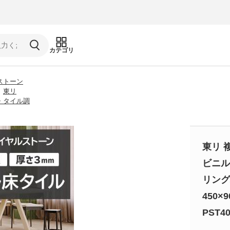
カテゴリ
ストーン
東リ
・タイル調
東リ 
ビニル
リング
450×
PST40