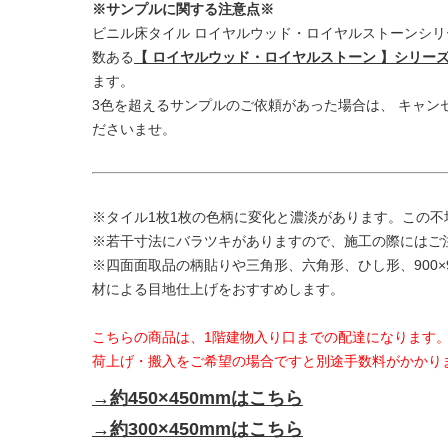
※サンプルに関する注意点※
ビニル床タイル ロイヤルウッド・ロイヤルストーンシ
数ある
【 ロイヤルウッド・ロイヤルストーン 】シリー
ます。
3色を超えるサンプルのご依頼があった場合は、 キャン
ださいませ。
※タイル1枚1枚の色柄に変化と濃淡があります。この
※若干寸法にバラツキがありますので、施工の際にはご
※四面面取品の柄貼りや三角形、六角形、ひし形、900×
材による目地仕上げをおすすめします。
こちらの商品は、1階建物入り口までの配達になります
荷上げ・搬入をご希望の場合ですと別途手数料がかかり
→約450×450mmはこちら
→約300×450mmはこちら