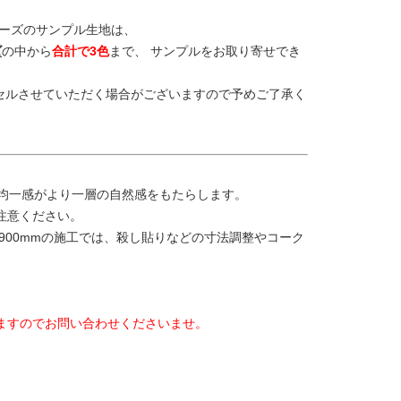
リーズのサンプル生地は、
ズ
の中から
合計で3色
まで、 サンプルをお取り寄せでき
セルさせていただく場合がございますので予めご了承く
不均一感がより一層の自然感をもたらします。
注意ください。
900mmの施工では、殺し貼りなどの寸法調整やコーク
。
ますのでお問い合わせくださいませ。