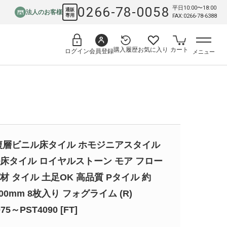
0266-78-0058
平日10:00〜18:00
通販
法人のお客様
専用
FAX:0266-78-6388
購入履歴
お気に入り
カート
会員登録
ログイン
メニュー
複層ビニル床タイル ホモジニアスタイル
床タイル ロイヤルストーン モア フロー
材 タイル 土足OK 高品質 Pタイル 約
900mm 8枚入り フォグライム (R)
75～PST4090 [FT]