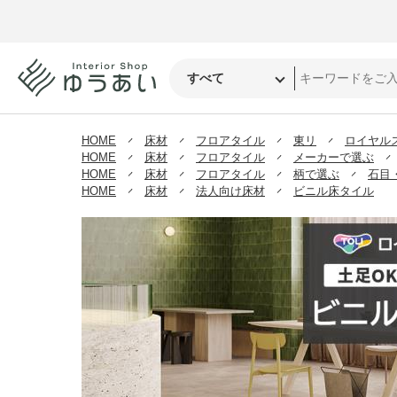
HOME
床材
フロアタイル
東リ
ロイヤル
HOME
床材
フロアタイル
メーカーで選ぶ
HOME
床材
フロアタイル
柄で選ぶ
石目
HOME
床材
法人向け床材
ビニル床タイル