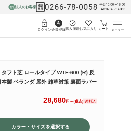
0266-78-0058
平日10:00〜18:00
通販
法人のお客様
専用
FAX:0266-78-6388
購入履歴
お気に入り
カート
会員登録
ログイン
メニュー
タフト芝 ロールタイプ WTF-600 (R) 反
日本製 ベランダ 屋外 雑草対策 裏面ラバー
28,680
送料込
円～(税込)
カラー・サイズを選択
する