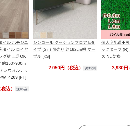
タイル ホモジニ
シンコール クッションフロア Eタ
個人宅配送不可 
床タイル ロイヤ
イプ (Sin) 切売り 約182cm幅 マー
ックターフ (R
ング材 土足OK
ブル [KS]
ズ NL 防炎
 約150×900m
2,050円（税込）
3,930
送料別
タリアンウォルナッ
PWT4289 [FT]
円（税込）
送料込