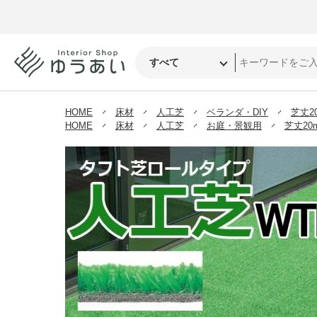
HOME
床材
人工芝
ベランダ・DIY
芝丈2
HOME
床材
人工芝
お庭・景観用
芝丈20