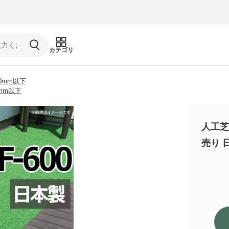
カテゴリ
0mm以下
mm以下
人工芝 
売り 