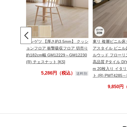
サンゲツ 【厚さ約3.5mm】 クッシ
東リ 複層ビニル床
ョンフロア 衝撃吸収フロア 切売り
アスタイル ビニル
約182cm幅 GM12229～GM12230
ルウッド フローリ
(R) チェスナット [KS]
高品質 Pタイル DIY
m 20枚入り イ
5,286円（税込）
送料別
ト (R) PWT4285～
9,850