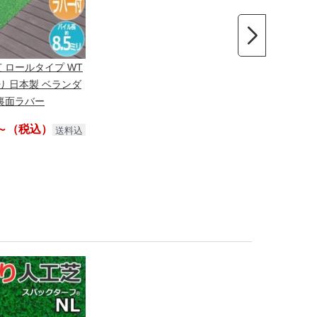
 ロールタイプ WT
反売り 日本製 ベランダ
 裏面ラバー
0円～（税込）
送料込