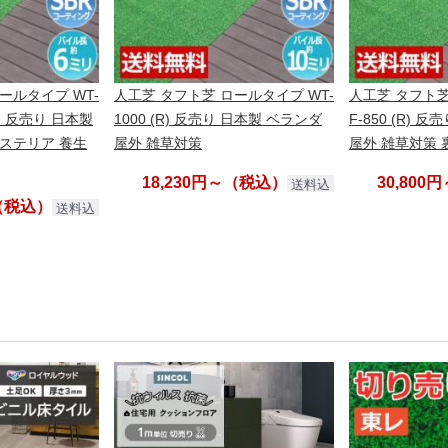
ールタイプ WT-
人工芝 タフト芝 ロールタイプ WT-
人工芝 タフト芝
き】 反売り 日本製
1000 (R) 反売り 日本製 ベランダ
F-850 (R) 
クステリア 養生
屋外 雑草対策
屋外 雑草対策
18,230円～（税込）
30,80
送料込
～（税込）
送料込