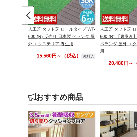
人工芝 タフト芝 ロールタイプ WT-
人工芝 タフト芝 ロ
600 (R) 反売り 日本製 ベランダ 屋
600 (R) 【裏巻
外 エクステリア 養生用
ベランダ 屋外 エ
用
15,560円～（税込）
送料込
20,480円
おすすめ商品