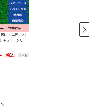
東レ 人工芝 スパ
) レギュラーシリー
円～（税込）
送料別