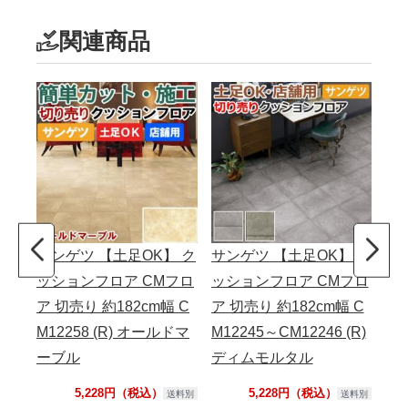
関連商品
サンゲツ 【土足OK】 ク
サンゲツ 【土足OK】 ク
サ
ッションフロア CMフロ
ッションフロア CMフロ
ッ
ア 切売り 約182cm幅 C
ア 切売り 約182cm幅 C
ア 
M12258 (R) オールドマ
M12245～CM12246 (R)
M1
ーブル
ディムモルタル
ポ
5,228円（税込）
5,228円（税込）
送料別
送料別