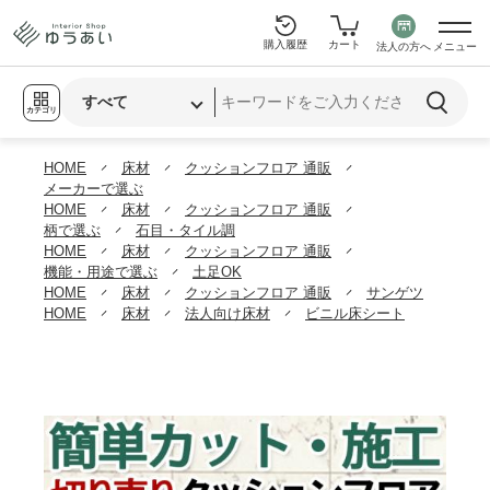
購入履歴
カート
法人の方へ
メニュー
カテゴリ
HOME
床材
クッションフロア 通販
メーカーで選ぶ
HOME
床材
クッションフロア 通販
柄で選ぶ
石目・タイル調
HOME
床材
クッションフロア 通販
機能・用途で選ぶ
土足OK
HOME
床材
クッションフロア 通販
サンゲツ
HOME
床材
法人向け床材
ビニル床シート