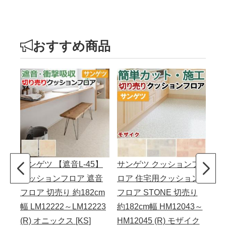
おすすめ商品
サンゲツ 【遮音L-45】
サンゲツ クッションフ
東
クッションフロア 遮音
ロア 住宅用クッション
【
フロア 切売り 約182cm
フロア STONE 切売り
18
幅 LM12222～LM12223
約182cm幅 HM12043～
シー
(R) オニックス [KS]
HM12045 (R) モザイク
オ