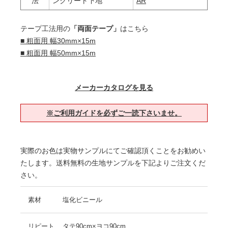
法
ンクリート下地
AR
テープ工法用の
「両面テープ」
はこちら
■ 粗面用 幅30mm×15m
■ 粗面用 幅50mm×15m
メーカーカタログを見る
※ご利用ガイドを必ずご一読下さいませ。
実際のお色は実物サンプルにてご確認頂くことをお勧めい
たします。送料無料の生地サンプルを下記よりご注文くだ
さい。
素材
塩化ビニール
リピート
タテ90cm×ヨコ90cm