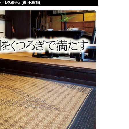
『DX組子』(裏:不織布)