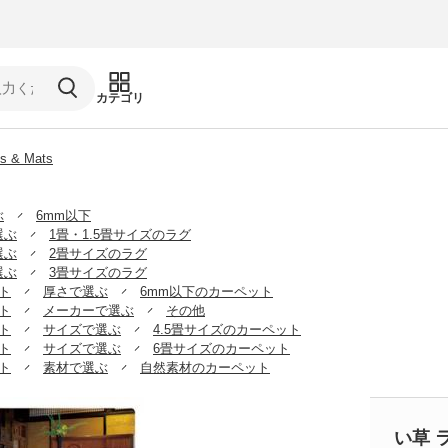
カテゴリ
gs & Mats
ぶ
6mm以下
選ぶ
1畳・1.5畳サイズのラグ
選ぶ
2畳サイズのラグ
選ぶ
3畳サイズのラグ
ト
厚さで選ぶ
6mm以下のカーペット
ト
メーカーで選ぶ
その他
ト
サイズで選ぶ
4.5畳サイズのカーペット
ト
サイズで選ぶ
6畳サイズのカーペット
ト
素材で選ぶ
自然素材のカーペット
い草 