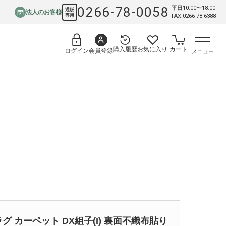
0266-78-0058
平日10:00〜18:00
通販
法人のお客様
専用
FAX:0266-78-6388
購入履歴
お気に入り
カート
会員登録
ログイン
メニュー
ラグ カーペット DX組子(I) 裏面不織布貼り