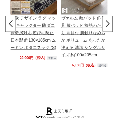
北欧 デザイン ラグ マッ
ヴァルム 敷パッド (I) 寝
カ
ト キャラクター 防ダニ
具 敷パッド 蓄熱わた入
る
床暖房対応 遊び毛防止
り 高目付 肌触りなめら
ンカ
日本製 約130×185cm ム
か ボリューム あったか
ャ
ーミン ボタニスラグ (S)
洗える 清潔 シングルサ
ィ
イズ 約100×205cm
22,000円（税込）
送料込
6,130円（税込）
送料込
楽天市場
Yahoo!ショッピング店