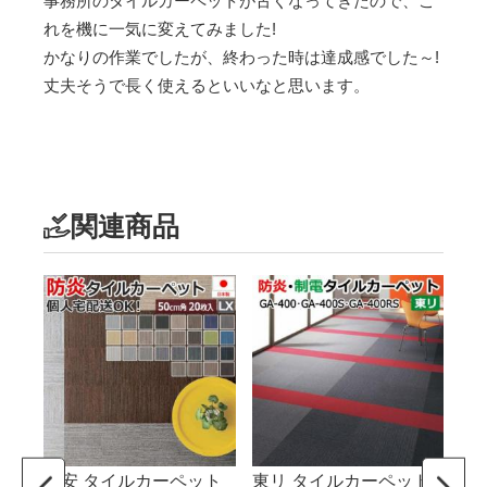
事務所のタイルカーペットが古くなってきたので、こ
れを機に一気に変えてみました!
かなりの作業でしたが、終わった時は達成感でした～!
丈夫そうで長く使えるといいなと思います。
関連商品
激安 タイルカーペット
東リ タイルカーペット
激