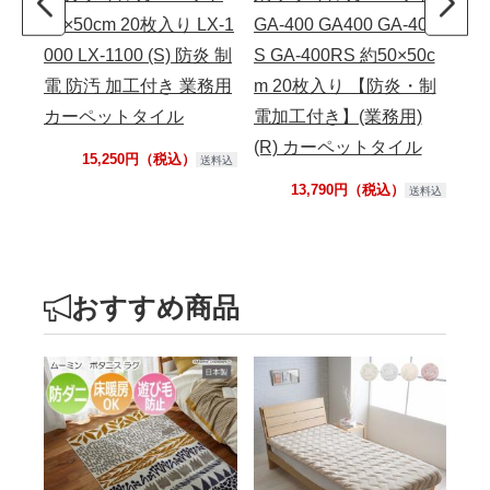
50×50cm 20枚入り LX-1
GA-400 GA400 GA-400
CO
000 LX-1100 (S) 防炎 制
S GA-400RS 約50×50c
(
電 防汚 加工付き 業務用
m 20枚入り 【防炎・制
工付
カーペットタイル
電加工付き】(業務用)
c
(R) カーペットタイル
ル
15,250円（税込）
送料込
13,790円（税込）
送料込
おすすめ商品