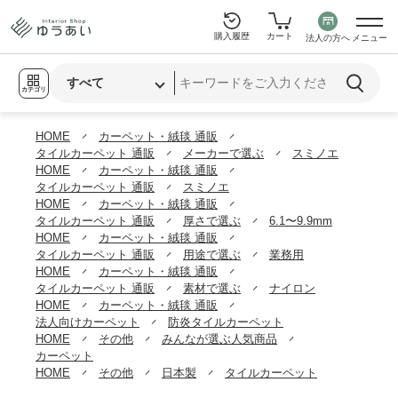
購入履歴
カート
法人の方へ
メニュー
カテゴリ
HOME
カーペット・絨毯 通販
タイルカーペット 通販
メーカーで選ぶ
スミノエ
HOME
カーペット・絨毯 通販
タイルカーペット 通販
スミノエ
HOME
カーペット・絨毯 通販
タイルカーペット 通販
厚さで選ぶ
6.1〜9.9mm
HOME
カーペット・絨毯 通販
タイルカーペット 通販
用途で選ぶ
業務用
HOME
カーペット・絨毯 通販
タイルカーペット 通販
素材で選ぶ
ナイロン
HOME
カーペット・絨毯 通販
法人向けカーペット
防炎タイルカーペット
HOME
その他
みんなが選ぶ人気商品
カーペット
HOME
その他
日本製
タイルカーペット