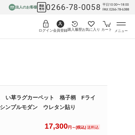
0266-78-0058
平日10:00〜18:00
通販
法人のお客様
専用
FAX:0266-78-6388
購入履歴
お気に入り
カート
会員登録
ログイン
メニュー
 い草ラグカーペット 格子柄 Fライ
) シンプルモダン ウレタン貼り
17,300
送料込
円～(税込)