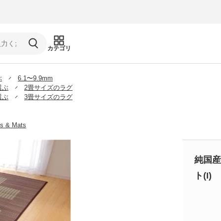
カテゴリ
ぶ
6.1〜9.9mm
選ぶ
2畳サイズのラグ
選ぶ
3畳サイズのラグ
gs & Mats
純国産
ト(I