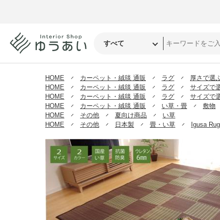
HOME
カーペット・絨毯 通販
ラグ
厚さで選
HOME
カーペット・絨毯 通販
ラグ
サイズで
HOME
カーペット・絨毯 通販
ラグ
サイズで
HOME
カーペット・絨毯 通販
い草・畳
敷物
HOME
その他
夏向け商品
い草
HOME
その他
日本製
畳・い草
Igusa Ru