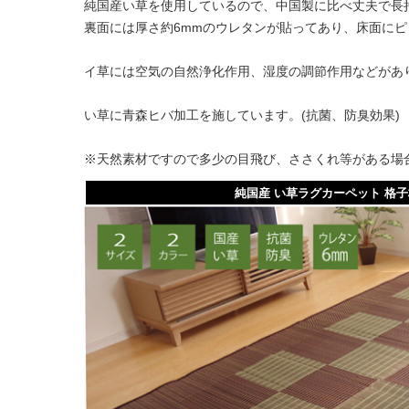
純国産い草を使用しているので、中国製に比べ丈夫で長
裏面には厚さ約6mmのウレタンが貼ってあり、床面に
イ草には空気の自然浄化作用、湿度の調節作用などがあ
い草に青森ヒバ加工を施しています。(抗菌、防臭効果)
※天然素材ですので多少の目飛び、ささくれ等がある場
純国産 い草ラグカーペット 格子