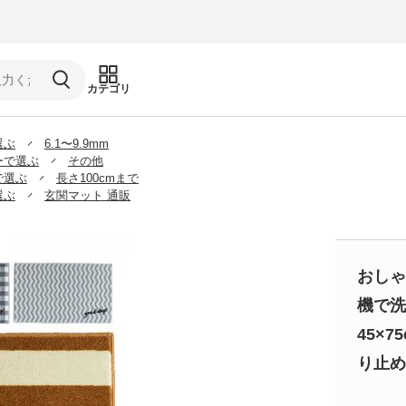
カテゴリ
選ぶ
6.1〜9.9mm
ーで選ぶ
その他
で選ぶ
長さ100cmまで
選ぶ
玄関マット 通販
おしゃ
機で洗
45×75
り止め