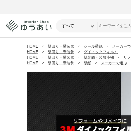
HOME
壁回り・壁装飾
シール壁紙
メーカーで
HOME
壁回り・壁装飾
ダイノックフィルム
HOME
壁回り・壁装飾
壁装飾・装飾小物
リメ
HOME
壁回り・壁装飾
壁紙
メーカーで選ぶ