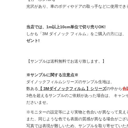
光沢があり、車のボディやドアの取っ手などに使用でき
当店では、1m以上10cm単位で切り売りOK!
しかも「3M ダイノック フィルム」をご購入の方には、
ゼント!
【サンプルは送料無料でお送り致します。】
※サンプルに関する注意点※
ダイノックフィルムシリーズのサンプル生地は、
数ある
【 3Mダイノックフィルム 】シリーズ
の中から
合
3色を超えるサンプルのご依頼があった場合は、 キャン
ださいませ。
※モニターの設定等により実物と色合いが異なって見え
また、同じような色でも表面の質感が異なる場合がござい
写真では表現が難しいため、サンプルを取り寄せていた