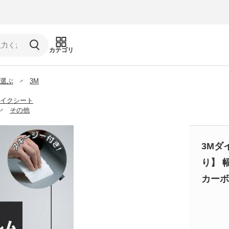
カテゴリ
選ぶ
3M
イクシート
その他
3Mダ
り】 
カーボン