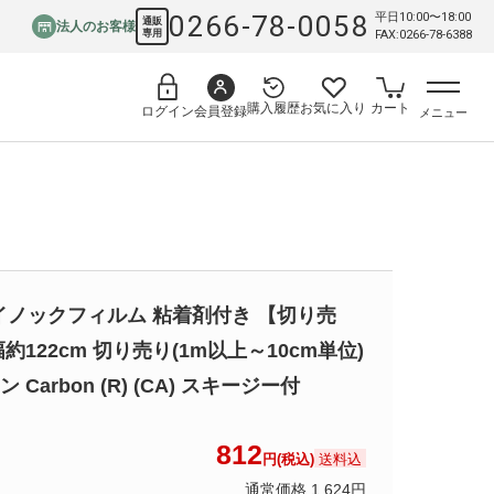
0266-78-0058
平日10:00〜18:00
通販
法人のお客様
専用
FAX:0266-78-6388
購入履歴
お気に入り
カート
会員登録
ログイン
メニュー
イノックフィルム 粘着剤付き 【切り売
幅約122cm 切り売り(1m以上～10cm単位)
 Carbon (R) (CA) スキージー付
812
送料込
円(税込)
通常価格 1,624円