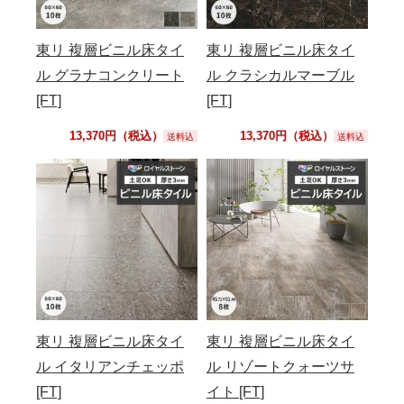
東リ 複層ビニル床タイ
東リ 複層ビニル床タイ
ル グラナコンクリート
ル クラシカルマーブル
[FT]
[FT]
13,370円（税込）
13,370円（税込）
送料込
送料込
東リ 複層ビニル床タイ
東リ 複層ビニル床タイ
ル イタリアンチェッポ
ル リゾートクォーツサ
[FT]
イト [FT]