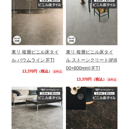
東リ 複層ビニル床タイ
東リ 複層ビニル床タイ
ル バウムライン [FT]
ル ストーンクリート(約6
00×600mm) [FT]
13,370円（税込）
送料込
13,370円（税込）
送料込