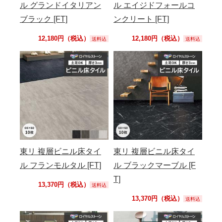
ル グランドイタリアン
ル エイジドフォールコ
ブラック [FT]
ンクリート [FT]
12,180円（税込）
12,180円（税込）
送料込
送料込
東リ 複層ビニル床タイ
東リ 複層ビニル床タイ
ル フランモルタル [FT]
ル ブラックマーブル [F
T]
13,370円（税込）
送料込
13,370円（税込）
送料込