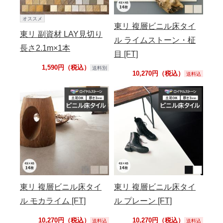
オススメ
東リ 複層ビニル床タイ
東リ 副資材 LAY見切り
ル ライムストーン・柾
長さ2.1m×1本
目 [FT]
1,590円（税込）
送料別
10,270円（税込）
送料込
東リ 複層ビニル床タイ
東リ 複層ビニル床タイ
ル モカライム [FT]
ル プレーン [FT]
10,270円（税込）
10,270円（税込）
送料込
送料込