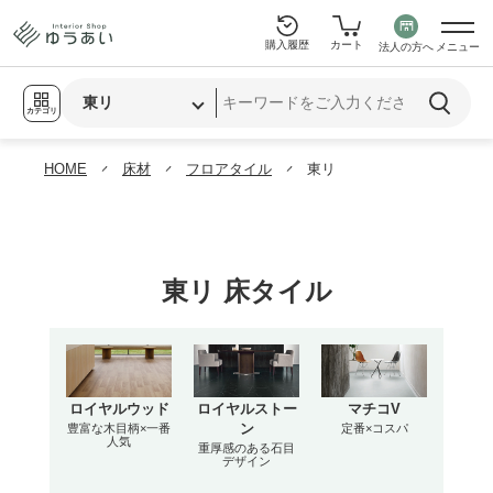
購入履歴
カート
法人の方へ
メニュー
カテゴリ
HOME
床材
フロアタイル
東リ
東リ 床タイル
ロイヤルウッド
ロイヤルストー
マチコV
豊富な木目柄×一番
ン
定番×コスパ
人気
重厚感のある石目
デザイン