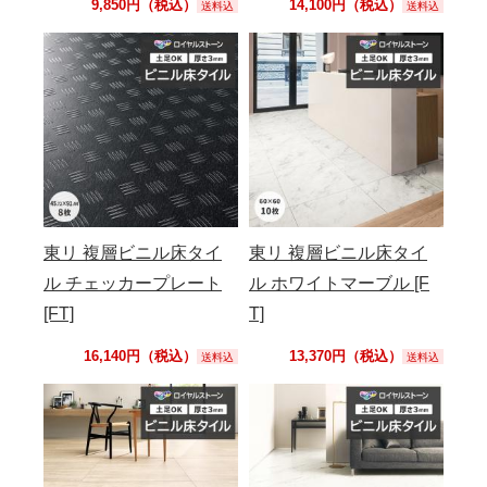
9,850円（税込）
14,100円（税込）
送料込
送料込
東リ 複層ビニル床タイ
東リ 複層ビニル床タイ
ル チェッカープレート
ル ホワイトマーブル [F
[FT]
T]
16,140円（税込）
13,370円（税込）
送料込
送料込