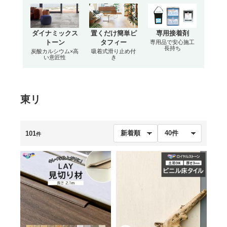
ダイナミックス
置くだけ簡単ピ
専用接着剤
トーン
タフィー
専用品で安心施工
長持ち
炭酸カルシウム×高
吸着式滑り止め付
い意匠性
き
東リ
101
件