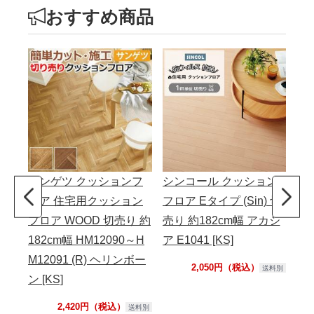
おすすめ商品
サンゲツ クッションフ
シンコール クッション
サ
ロア 住宅用クッション
フロア Eタイプ (Sin) 切
応
フロア WOOD 切売り 約
売り 約182cm幅 アカシ
わ
182cm幅 HM12090～H
ア E1041 [KS]
切売
M12091 (R) ヘリンボー
21
2,050円（税込）
送料別
ン [KS]
ャラ
2,420円（税込）
送料別