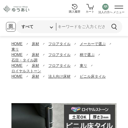
購入履歴
カート
法人の方へ
メニュー
カテゴリ
HOME
床材
フロアタイル
メーカーで選ぶ
東リ
HOME
床材
フロアタイル
柄で選ぶ
石目・タイル調
HOME
床材
フロアタイル
東リ
ロイヤルストーン
HOME
床材
法人向け床材
ビニル床タイル