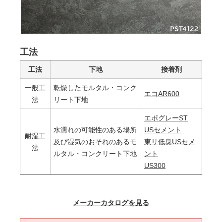
工法
工法
下地
接着剤
一般工
乾燥したモルタル・コンク
エコAR600
法
リート下地
エポグレーST
水濡れの可能性のある場所
USセメント
耐湿工
及び湿気のおそれのあるモ
東リ低臭USセメ
法
ルタル・コンクリート下地
ント
US300
メーカーカタログを見る