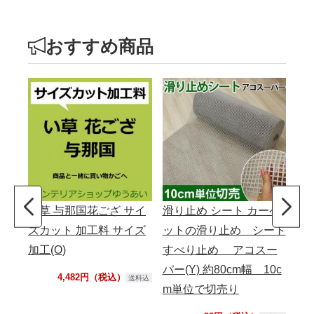
おすすめ商品
い草 与那国花ござ サイ
滑り止め シート カーペ
サ
ズカット 加工料 サイズ
ットの滑り止め シート
加工(O)
すべり止め アコスー
パー(Y) 約80cm幅 10c
4,482円（税込）
送料込
m単位で切売り