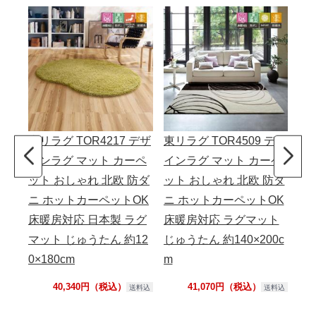
東リラグ TOR4217 デザ
東リラグ TOR4509 デザ
東リ
インラグ マット カーペ
インラグ マット カーペ
イ
ット おしゃれ 北欧 防ダ
ット おしゃれ 北欧 防ダ
ッ
ニ ホットカーペットOK
ニ ホットカーペットOK
ニ
床暖房対応 日本製 ラグ
床暖房対応 ラグマット
床
マット じゅうたん 約12
じゅうたん 約140×200c
じゅ
0×180cm
m
m
40,340円（税込）
41,070円（税込）
送料込
送料込