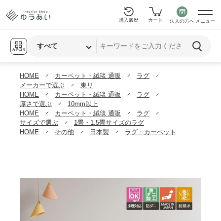
購入履歴
カート
法人の方へ
メニュー
カテゴリ
HOME
カーペット・絨毯 通販
ラグ
メーカーで選ぶ
東リ
HOME
カーペット・絨毯 通販
ラグ
厚さで選ぶ
10mm以上
HOME
カーペット・絨毯 通販
ラグ
サイズで選ぶ
1畳・1.5畳サイズのラグ
HOME
その他
日本製
ラグ・カーペット