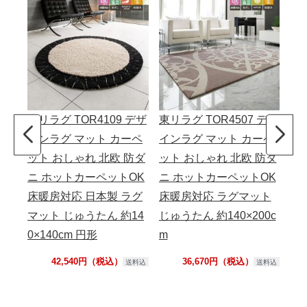
東リラグ TOR4109 デザ
東リラグ TOR4507 デザ
東リ
インラグ マット カーペ
インラグ マット カーペ
イ
ット おしゃれ 北欧 防ダ
ット おしゃれ 北欧 防ダ
ッ
ニ ホットカーペットOK
ニ ホットカーペットOK
ニ
床暖房対応 日本製 ラグ
床暖房対応 ラグマット
床
マット じゅうたん 約14
じゅうたん 約140×200c
じゅ
0×140cm 円形
m
m
42,540円（税込）
36,670円（税込）
送料込
送料込