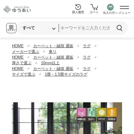
購入履歴
カート
法人の方へ
メニュー
カテゴリ
HOME
カーペット・絨毯 通販
ラグ
メーカーで選ぶ
東リ
HOME
カーペット・絨毯 通販
ラグ
厚さで選ぶ
10mm以上
HOME
カーペット・絨毯 通販
ラグ
サイズで選ぶ
1畳・1.5畳サイズのラグ