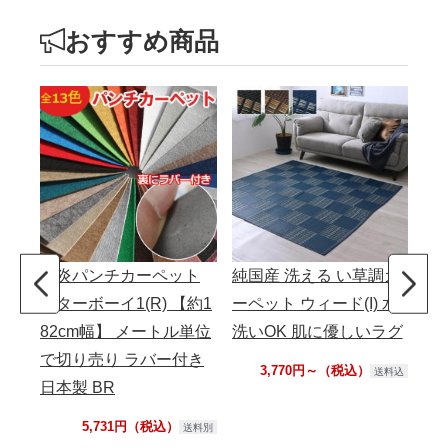
おすすめ商品
防炎パンチカーペット
純国産 洗える い草調カ
撥
ベターボーイ1(R) 【約1
ーペット ウィード(I) 水
マ
82cm幅】 メートル単位
洗いOK 肌に優しいラグ
シ
で切り売り ラバー付き
カビ
3,770円～（税込）
送料込
日本製 BR
ンタ
用
5,731円（税込）
送料別