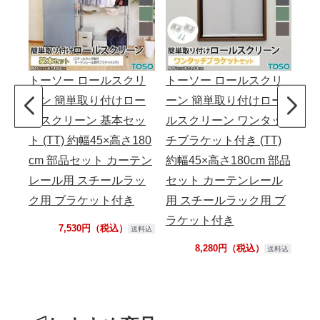
トーソー ロールスクリ
トーソー ロールスクリ
ト
ーン 簡単取り付けロー
ーン 簡単取り付けロー
ル
ルスクリーン 基本セッ
ルスクリーン ワンタッ
ネア
ト (TT) 約幅45×高さ180
チブラケット付き (TT)
ッ
cm 部品セット カーテン
約幅45×高さ180cm 部品
正
レール用 スチールラッ
セット カーテンレール
付
ク用 ブラケット付き
用 スチールラック用 ブ
ラケット付き
7,530円（税込）
送料込
8,280円（税込）
送料込