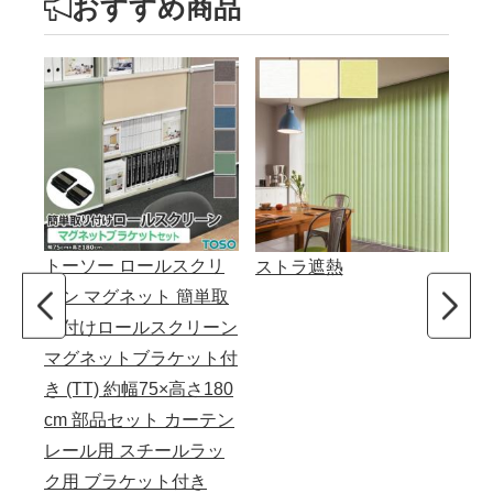
おすすめ商品
トーソー ロールスクリ
カ
ストラ遮熱
ーン マグネット 簡単取
り付けロールスクリーン
マグネットブラケット付
き (TT) 約幅75×高さ180
cm 部品セット カーテン
レール用 スチールラッ
ク用 ブラケット付き