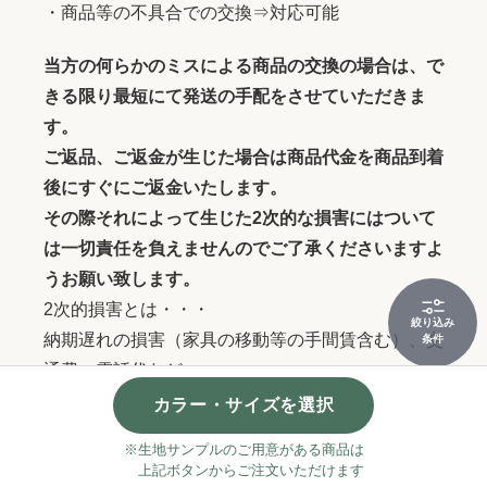
・商品等の不具合での交換⇒対応可能
当方の何らかのミスによる商品の交換の場合は、で
きる限り最短にて発送の手配をさせていただきま
す。
ご返品、ご返金が生じた場合は商品代金を商品到着
後にすぐにご返金いたします。
その際それによって生じた2次的な損害にはついて
は一切責任を負えませんのでご了承くださいますよ
うお願い致します。
2次的損害とは・・・
絞り込み
納期遅れの損害（家具の移動等の手間賃含む）、交
条件
通費、電話代など・・・
カラー・サイズを選択
※生地サンプルのご用意がある商品は
上記ボタンからご注文いただけます