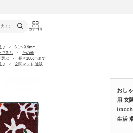
カテゴリ
選ぶ
6.1〜9.9mm
ーで選ぶ
その他
で選ぶ
長さ100cmまで
選ぶ
玄関マット 通販
おしゃ
用 玄
irac
生活 