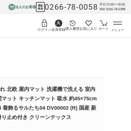
0266-78-0058
平日10:00〜18:00
通販
法人のお客様
専用
FAX:0266-78-6388
購入履歴
お気に入り
カート
会員登録
ログイン
メニュー
れ 北欧 屋内マット 洗濯機で洗える 室内
関マット キッチンマット 吸水 約45×75cm
chi 着飾るサルたち04 DV00002 (R) 国産 新
滑り止め付き クリーンテックス