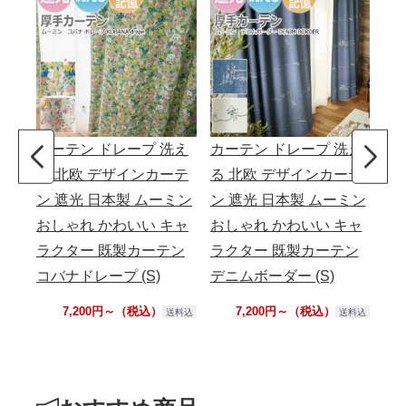
カーテン ドレープ 洗え
カーテン ドレープ 洗え
カ
る 北欧 デザインカーテ
る 北欧 デザインカーテ
る
ン 遮光 日本製 ムーミン
ン 遮光 日本製 ムーミン
ン
おしゃれ かわいい キャ
おしゃれ かわいい キャ
お
ラクター 既製カーテン
ラクター 既製カーテン
ラ
コバナドレープ (S)
デニムボーダー (S)
プー
7,200円～（税込）
7,200円～（税込）
送料込
送料込