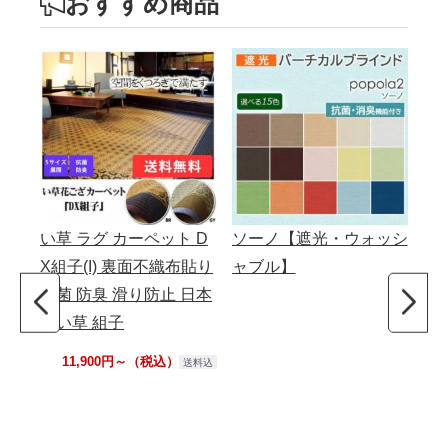
おすすめ商品
い草 ラグ カーペット D
ソーノ【遮光・ウォッシ
サ
X組子(I) 裏面不織布貼り
ャブル】
ッ
抗菌 防臭 滑り防止 日本
ァイ
産い草 組子
m
F
11,900円～（税込）
送料込
ロ
H-
AS