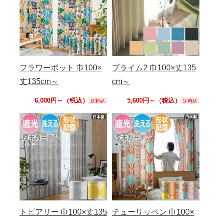
フラワーポット 巾100×
プライム2 巾100×丈135
丈135cm～
cm～
6,000円～（税込）
5,600円～（税込）
送料込
送料込
トピアリー 巾100×丈135
チューリッペン 巾100×