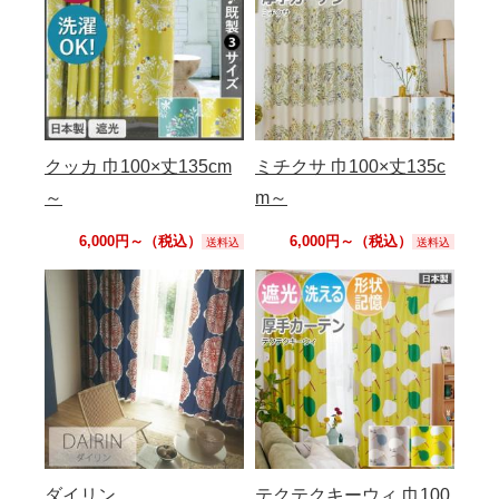
クッカ 巾100×丈135cm
ミチクサ 巾100×丈135c
～
m～
6,000円～（税込）
6,000円～（税込）
送料込
送料込
ダイリン
テクテクキーウィ 巾100