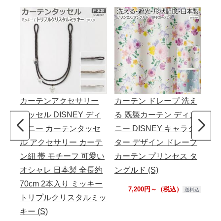
カーテンアクセサリー
カーテン ドレープ 洗え
カ
タッセル DISNEY ディ
る 既製カーテン ディズ
ディ
ズニー カーテンタッセ
ニー DISNEY キャラク
イ
ル アクセサリー カーテ
ター デザイン ドレープ
ス
ン紐 帯 モチーフ 可愛い
カーテン プリンセス タ
日
オシャレ 日本製 全長約
ングルド (S)
トフ
70cm 2本入り ミッキー
12
7,200円～（税込）
送料込
トリプルクリスタルミッ
キー (S)