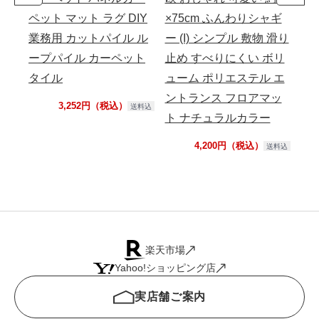
ペット マット ラグ DIY
×75cm ふんわりシャギ
製
業務用 カットパイル ル
ー (I) シンプル 敷物 滑り
ープパイル カーペット
止め すべりにくい ボリ
タイル
ューム ポリエステル エ
ントランス フロアマッ
3,252円（税込）
送料込
ト ナチュラルカラー
4,200円（税込）
送料込
楽天市場
Yahoo!ショッピング店
実店舗ご案内