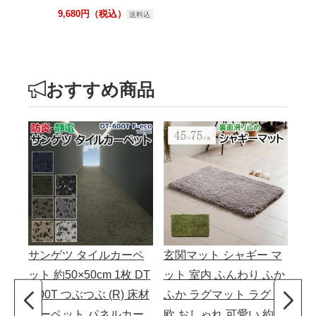
9,680円（税込）
送料込
おすすめ商品
サンゲツ タイルカーペ
玄関マット シャギー マ
ラ
ット 約50×50cm 1枚 DT
ット 室内 ふんわり ふか
か
-600T つぶつぶ (R) 床材
ふか ラグマット ラグ 北
防
カーペット パネルカー
欧 おしゃれ 可愛い 約45
ダニ