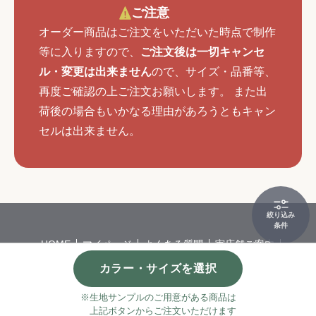
ご注意
オーダー商品はご注文をいただいた時点で制作
等に入りますので、
ご注文後は一切キャンセ
ル・変更は出来ません
ので、サイズ・品番等、
再度ご確認の上ご注文お願いします。 また出
荷後の場合もいかなる理由があろうともキャン
セルは出来ません。
絞り込み
条件
HOME
マイページ
よくある質問
実店舗ご案内
会社概要
特定商取引
個人情報保護方針
カラー・サイズを選択
©
カーペット・カーテンの通販サイトならインテリアショップゆうあ
い
※生地サンプルのご用意がある商品は
上記ボタンからご注文いただけます